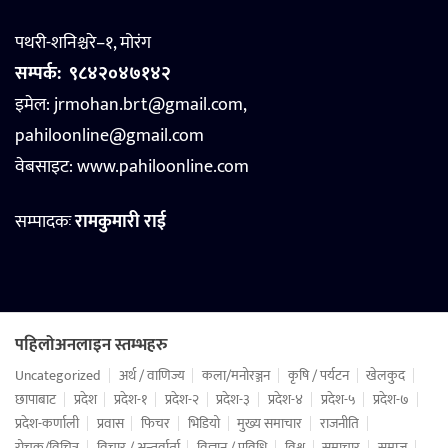
पथरी-शनिश्चरे–१, मोरंग
सम्पर्क:
९८४२०४७१४२
इमेल: jrmohan.brt@gmail.com,
pahiloonline@gmail.com
वेबसाइट:
www.pahiloonline.com
सम्पादकः
रामकुमारी राई
पहिलोअनलाइन स्तम्भहरु
Uncategorized
अर्थ / वाणिज्य
कला/मनोरञ्जन
कृषि / पर्यटन
खेलकुद
छापाबाट
प्रदेश
प्रदेश-१
प्रदेश-२
प्रदेश-३
प्रदेश-४
प्रदेश-५
प्रदेश-७
प्रदेश-कर्णाली
प्रवास
फिचर
भिडियो
मुख्य समाचार
राजनीति