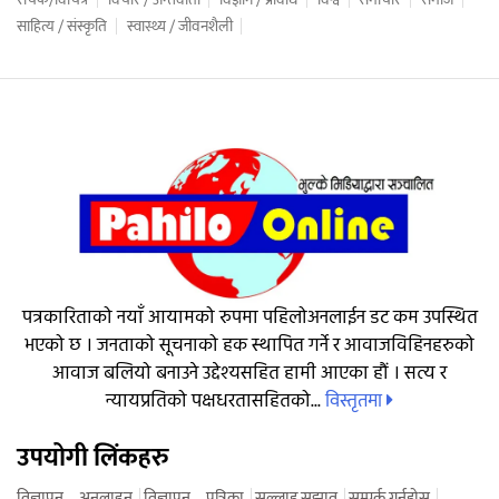
रोचक/विचित्र
विचार / अन्तर्वार्ता
विज्ञान / प्रविधि
विश्व
समाचार
समाज
साहित्य / संस्कृति
स्वास्थ्य / जीवनशैली
पत्रकारिताको नयाँ आयामको रुपमा पहिलोअनलाईन डट कम उपस्थित
भएको छ । जनताको सूचनाको हक स्थापित गर्ने र आवाजविहिनहरुको
आवाज बलियो बनाउने उद्देश्यसहित हामी आएका हौं । सत्य र
विस्तृतमा
न्यायप्रतिको पक्षधरतासहितको...
उपयोगी लिंकहरु
विज्ञापन – अनलाइन
विज्ञापन – पत्रिका
सल्लाह सुझाव
सम्पर्क गर्नुहोस्