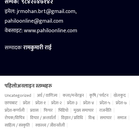
सम्पर्क:
९८४२०४७१४२
इमेल: jrmohan.brt@gmail.com,
pahiloonline@gmail.com
वेबसाइट:
www.pahiloonline.com
सम्पादकः
रामकुमारी राई
पहिलोअनलाइन स्तम्भहरु
Uncategorized
अर्थ / वाणिज्य
कला/मनोरञ्जन
कृषि / पर्यटन
खेलकुद
छापाबाट
प्रदेश
प्रदेश-१
प्रदेश-२
प्रदेश-३
प्रदेश-४
प्रदेश-५
प्रदेश-७
प्रदेश-कर्णाली
प्रवास
फिचर
भिडियो
मुख्य समाचार
राजनीति
रोचक/विचित्र
विचार / अन्तर्वार्ता
विज्ञान / प्रविधि
विश्व
समाचार
समाज
साहित्य / संस्कृति
स्वास्थ्य / जीवनशैली