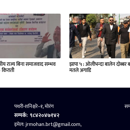
षीय राज्य बिना समाजवाद सम्भव
झापा ५ : ओलीभन्दा बालेन दोब्बर 
 किराती
मतले अगाडि
पथरी-शनिश्चरे–१, मोरंग
सम
सम्पर्क:
९८४२०४७१४२
इमेल: jrmohan.brt@gmail.com,