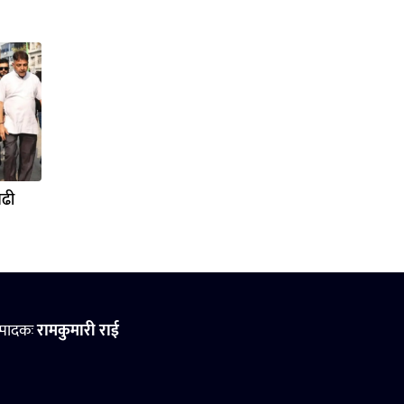
बढी
्पादकः
रामकुमारी राई