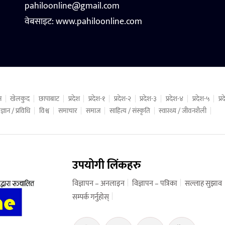
pahiloonline@gmail.com
वेबसाइट:
www.pahiloonline.com
न
खेलकुद
छापाबाट
प्रदेश
प्रदेश-१
प्रदेश-२
प्रदेश-३
प्रदेश-४
प्रदेश-५
प्
ज्ञान / प्रविधि
विश्व
समाचार
समाज
साहित्य / संस्कृति
स्वास्थ्य / जीवनशैली
उपयोगी लिंकहरु
विज्ञापन – अनलाइन
विज्ञापन – पत्रिका
सल्लाह सुझाव
सम्पर्क गर्नुहोस्