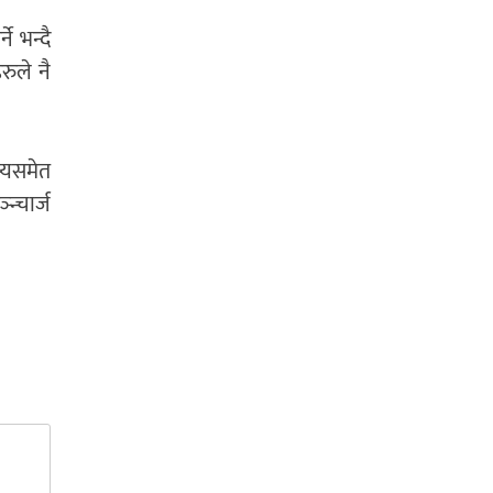
े भन्दै
ुले नै
स्यसमेत
न्चार्ज