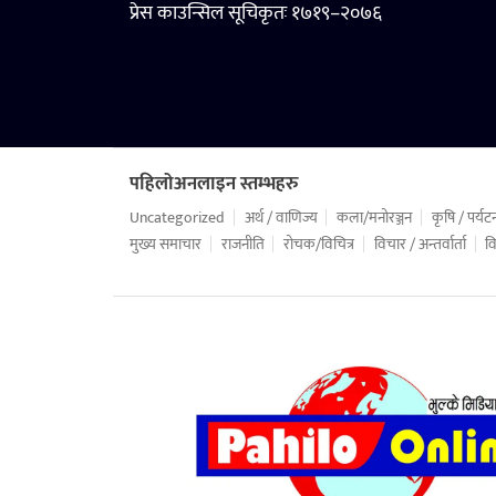
प्रेस काउन्सिल सूचिकृतः १७१९–२०७६
पहिलोअनलाइन स्तम्भहरु
Uncategorized
अर्थ / वाणिज्य
कला/मनोरञ्जन
कृषि / पर्यट
मुख्य समाचार
राजनीति
रोचक/विचित्र
विचार / अन्तर्वार्ता
वि