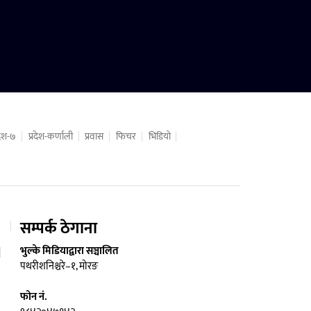
रदेश-७
प्रदेश-कर्णाली
प्रवास
फिचर
भिडियो
सम्पर्क ठेगाना
भुल्के मिडियाद्वारा सञ्चालित
पथरीशनिश्चरे–१, मोरङ
फोन नं.