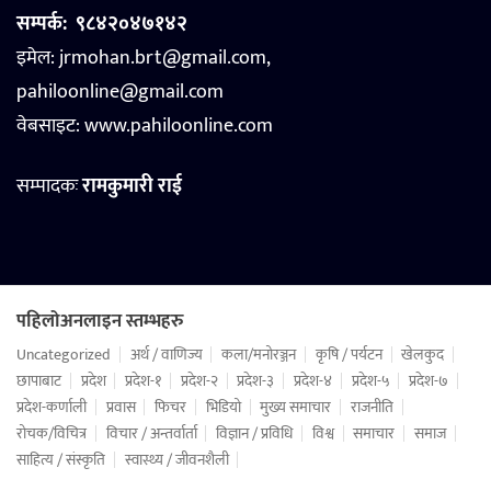
सम्पर्क:
९८४२०४७१४२
इमेल: jrmohan.brt@gmail.com,
pahiloonline@gmail.com
वेबसाइट:
www.pahiloonline.com
सम्पादकः
रामकुमारी राई
पहिलोअनलाइन स्तम्भहरु
Uncategorized
अर्थ / वाणिज्य
कला/मनोरञ्जन
कृषि / पर्यटन
खेलकुद
छापाबाट
प्रदेश
प्रदेश-१
प्रदेश-२
प्रदेश-३
प्रदेश-४
प्रदेश-५
प्रदेश-७
प्रदेश-कर्णाली
प्रवास
फिचर
भिडियो
मुख्य समाचार
राजनीति
रोचक/विचित्र
विचार / अन्तर्वार्ता
विज्ञान / प्रविधि
विश्व
समाचार
समाज
साहित्य / संस्कृति
स्वास्थ्य / जीवनशैली