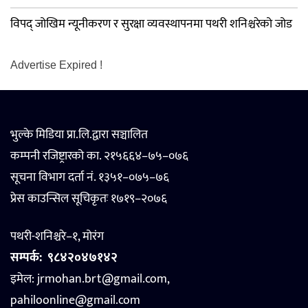
विपद् जोखिम न्यूनीकरण र सुरक्षा व्यवस्थापनमा पथरी शनिश्चरेको जोड
Advertise Expired !
भुल्के मिडिया प्रा.लि.द्वारा सञ्चालित
कम्पनी रजिष्ट्रारको का. २१५६६४–७५–०७६
सूचना विभाग दर्ता नं. १३५१–०७५–७६
प्रेस काउन्सिल सूचिकृतः १७१९–२०७६
पथरी-शनिश्चरे–१, मोरंग
सम्पर्क:
९८४२०४७१४२
इमेल: jrmohan.brt@gmail.com,
pahiloonline@gmail.com