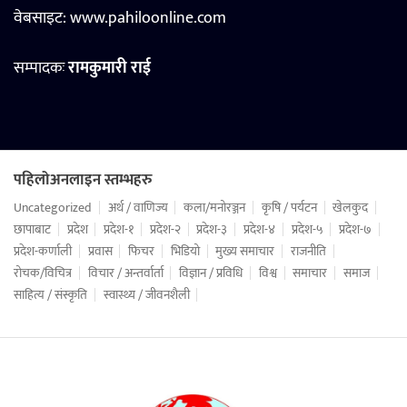
वेबसाइट:
www.pahiloonline.com
सम्पादकः
रामकुमारी राई
पहिलोअनलाइन स्तम्भहरु
Uncategorized
अर्थ / वाणिज्य
कला/मनोरञ्जन
कृषि / पर्यटन
खेलकुद
छापाबाट
प्रदेश
प्रदेश-१
प्रदेश-२
प्रदेश-३
प्रदेश-४
प्रदेश-५
प्रदेश-७
प्रदेश-कर्णाली
प्रवास
फिचर
भिडियो
मुख्य समाचार
राजनीति
रोचक/विचित्र
विचार / अन्तर्वार्ता
विज्ञान / प्रविधि
विश्व
समाचार
समाज
साहित्य / संस्कृति
स्वास्थ्य / जीवनशैली