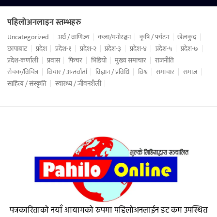
पहिलोअनलाइन स्तम्भहरु
Uncategorized
अर्थ / वाणिज्य
कला/मनोरञ्जन
कृषि / पर्यटन
खेलकुद
छापाबाट
प्रदेश
प्रदेश-१
प्रदेश-२
प्रदेश-३
प्रदेश-४
प्रदेश-५
प्रदेश-७
प्रदेश-कर्णाली
प्रवास
फिचर
भिडियो
मुख्य समाचार
राजनीति
रोचक/विचित्र
विचार / अन्तर्वार्ता
विज्ञान / प्रविधि
विश्व
समाचार
समाज
साहित्य / संस्कृति
स्वास्थ्य / जीवनशैली
पत्रकारिताको नयाँ आयामको रुपमा पहिलोअनलाईन डट कम उपस्थित