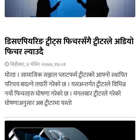
डिसएपियरिङ ट्वीट्स फिचरसँगै ट्वीटरले अडियो
फिचर ल्याउदै
बिहीबार, ४ मंसिर २०७७, १७:०१
मोरङ । सामाजिक सञ्जाल प्लाटफर्म ट्वीटरको आफ्नो स्थापित
परिचय बदल्ने तयारी गरेको छ । यसअन्तर्गत ट्वीटरले विभिन्न
नयाँ फिचरहरु घोषणा गरेको छ । मंगलबार ट्वीटरले गरेको
घोषणाअनुसार अब ट्वीटरमा यस्तो