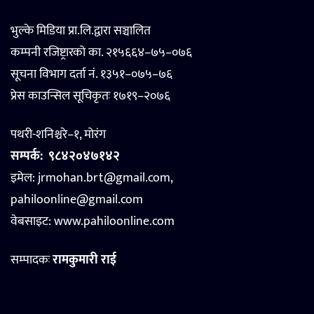
भुल्के मिडिया प्रा.लि.द्वारा सञ्चालित
कम्पनी रजिष्ट्रारको का. २१५६६४–७५–०७६
सूचना विभाग दर्ता नं. १३५१–०७५–७६
प्रेस काउन्सिल सूचिकृतः १७१९–२०७६
पथरी-शनिश्चरे–१, मोरंग
सम्पर्क:
९८४२०४७१४२
इमेल: jrmohan.brt@gmail.com,
pahiloonline@gmail.com
वेबसाइट:
www.pahiloonline.com
सम्पादकः
रामकुमारी राई