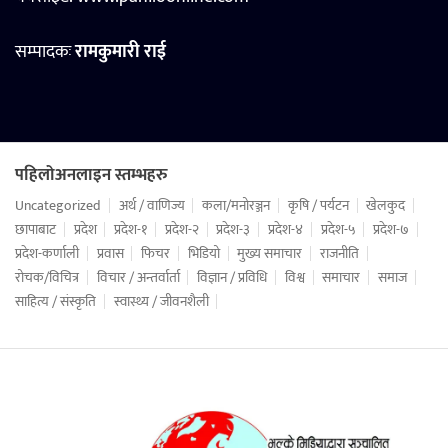
सम्पादकः
रामकुमारी राई
पहिलोअनलाइन स्तम्भहरु
Uncategorized
अर्थ / वाणिज्य
कला/मनोरञ्जन
कृषि / पर्यटन
खेलकुद
छापाबाट
प्रदेश
प्रदेश-१
प्रदेश-२
प्रदेश-३
प्रदेश-४
प्रदेश-५
प्रदेश-७
प्रदेश-कर्णाली
प्रवास
फिचर
भिडियो
मुख्य समाचार
राजनीति
रोचक/विचित्र
विचार / अन्तर्वार्ता
विज्ञान / प्रविधि
विश्व
समाचार
समाज
साहित्य / संस्कृति
स्वास्थ्य / जीवनशैली