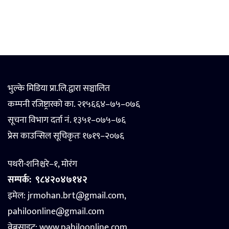
भुल्के मिडिया प्रा.लि.द्वारा सञ्चालित
कम्पनी रजिष्ट्रारको का. २१५६६४–७५–०७६
सूचना विभाग दर्ता नं. १३५१–०७५–७६
प्रेस काउन्सिल सूचिकृतः १७१९–२०७६
पथरी-शनिश्चरे–१, मोरंग
सम्पर्क:
९८४२०४७१४२
इमेल: jrmohan.brt@gmail.com,
pahiloonline@gmail.com
वेबसाइट:
www.pahiloonline.com