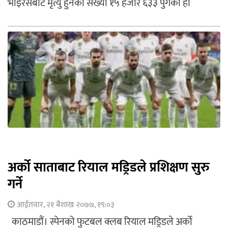
भाइरसबाट मृत्यु हुनेको संख्या १५ हजार ६३३ पुगेको हो
अर्को साताबाट रियाल मड्रिडले प्रशिक्षण सुरु
गर्ने
आईतवार, २१ बैशाख २०७७, १९:०३
काठमाडौं। स्पेनको फुटबल क्लब रियाल मड्रिडले अर्को