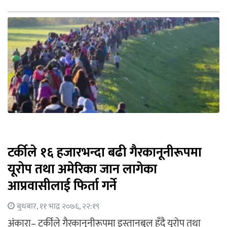
टर्कीले १६ हजारभन्दा बढी गैरकानूनीरूपमा
यूरोप तथा अमेरिका जान लागेका
आप्रवासीलाई फिर्ता गर्ने
बुधबार, ११ भाद्र २०७६, २२:१९
अंकारा– टर्कीले गैरकानूनीरूपमा इस्तानबुल हुँदै यूरोप तथा