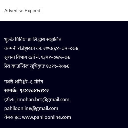
Advertise Expired !
भुल्के मिडिया प्रा.लि.द्वारा सञ्चालित
कम्पनी रजिष्ट्रारको का. २१५६६४–७५–०७६
सूचना विभाग दर्ता नं. १३५१–०७५–७६
प्रेस काउन्सिल सूचिकृतः १७१९–२०७६
पथरी-शनिश्चरे–१, मोरंग
सम्पर्क:
९८४२०४७१४२
इमेल: jrmohan.brt@gmail.com,
pahiloonline@gmail.com
वेबसाइट:
www.pahiloonline.com