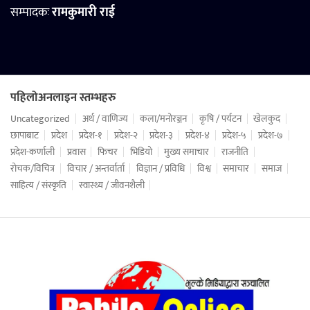
सम्पादकः
रामकुमारी राई
पहिलोअनलाइन स्तम्भहरु
Uncategorized
अर्थ / वाणिज्य
कला/मनोरञ्जन
कृषि / पर्यटन
खेलकुद
छापाबाट
प्रदेश
प्रदेश-१
प्रदेश-२
प्रदेश-३
प्रदेश-४
प्रदेश-५
प्रदेश-७
प्रदेश-कर्णाली
प्रवास
फिचर
भिडियो
मुख्य समाचार
राजनीति
रोचक/विचित्र
विचार / अन्तर्वार्ता
विज्ञान / प्रविधि
विश्व
समाचार
समाज
साहित्य / संस्कृति
स्वास्थ्य / जीवनशैली