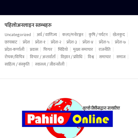
पहिलोअनलाइन स्तम्भहरु
Uncategorized
अर्थ / वाणिज्य
कला/मनोरञ्जन
कृषि / पर्यटन
खेलकुद
छापाबाट
प्रदेश
प्रदेश-१
प्रदेश-२
प्रदेश-३
प्रदेश-४
प्रदेश-५
प्रदेश-७
प्रदेश-कर्णाली
प्रवास
फिचर
भिडियो
मुख्य समाचार
राजनीति
रोचक/विचित्र
विचार / अन्तर्वार्ता
विज्ञान / प्रविधि
विश्व
समाचार
समाज
साहित्य / संस्कृति
स्वास्थ्य / जीवनशैली