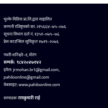
भुल्के मिडिया प्रा.लि.द्वारा सञ्चालित
कम्पनी रजिष्ट्रारको का. २१५६६४–७५–०७६
सूचना विभाग दर्ता नं. १३५१–०७५–७६
प्रेस काउन्सिल सूचिकृतः १७१९–२०७६
पथरी-शनिश्चरे–१, मोरंग
सम्पर्क:
९८४२०४७१४२
इमेल: jrmohan.brt@gmail.com,
pahiloonline@gmail.com
वेबसाइट:
www.pahiloonline.com
सम्पादकः
रामकुमारी राई