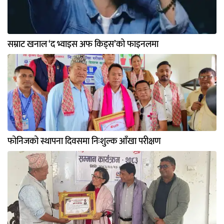
सम्राट खनाल ‘द भ्वाइस अफ किड्स’को फाइनलमा
फोनिजको स्थापना दिवसमा निःशुल्क आँखा परीक्षण