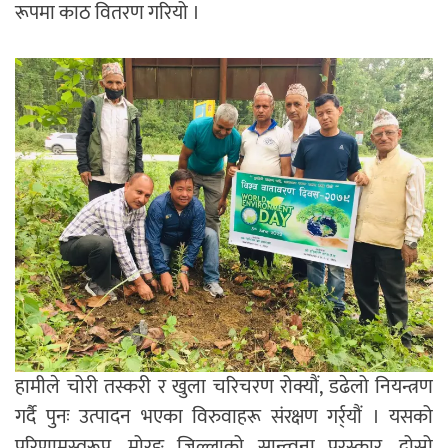
रूपमा काठ वितरण गरियो ।
हामीले चोरी तस्करी र खुला चरिचरण रोक्यौं, डढेलो नियन्त्रण
गर्दै पुनः उत्पादन भएका विरुवाहरू संरक्षण गर्र्यौं । यसको
परिणामस्वरूप, मोरङ जिल्लाको सान्त्वना पुरस्कार, दोस्रो