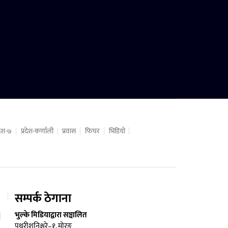
रदेश-७
प्रदेश-कर्णाली
प्रवास
फिचर
भिडियो
सम्पर्क ठेगाना
भुल्के मिडियाद्वारा सञ्चालित
पथरीशनिश्चरे–१, मोरङ