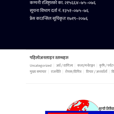
कम्पनी रजिष्ट्रारको का. २१५६६४–७५–०७६
सूचना विभाग दर्ता नं. १३५१–०७५–७६
प्रेस काउन्सिल सूचिकृतः १७१९–२०७६
पहिलोअनलाइन स्तम्भहरु
Uncategorized
अर्थ / वाणिज्य
कला/मनोरञ्जन
कृषि / पर्यट
मुख्य समाचार
राजनीति
रोचक/विचित्र
विचार / अन्तर्वार्ता
वि