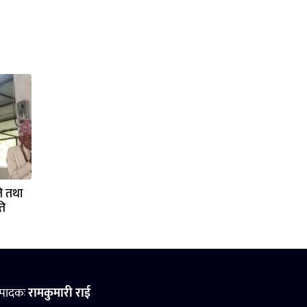
ति तथा
ति
्पादकः
रामकुमारी राई