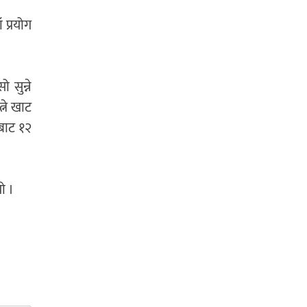
 प्रयोग
 सुन्ने
ने खाट
यबाट १२
ो ।