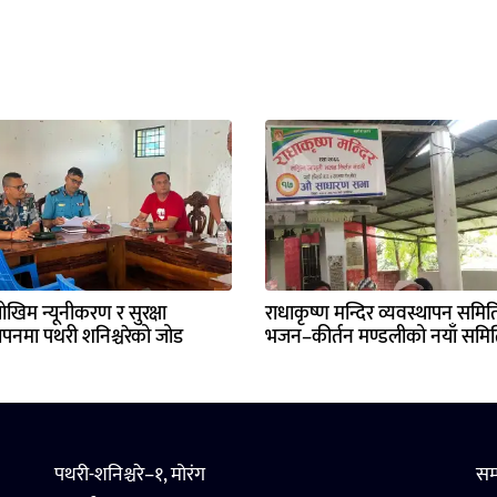
ोखिम न्यूनीकरण र सुरक्षा
राधाकृष्ण मन्दिर व्यवस्थापन समि
थापनमा पथरी शनिश्चरेको जोड
भजन–कीर्तन मण्डलीको नयाँ समि
पथरी-शनिश्चरे–१, मोरंग
सम