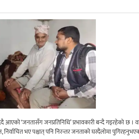
दिदै आएको ‘जनतासँग जनप्रतिनिधि’ प्रभावकारी बन्दै गइरहेको छ । वड
न, निर्वाचित भए पश्चात् पनि निरन्तर जनताको घरदैलोमा पुगिरहनुभए