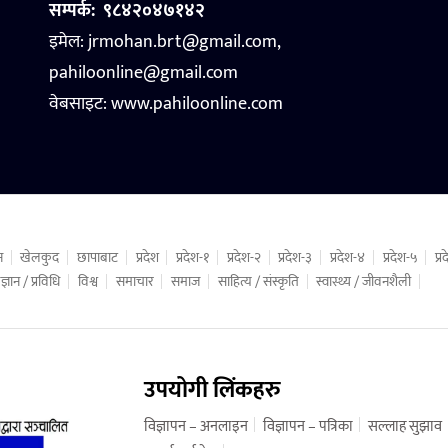
सम्पर्क:
९८४२०४७१४२
इमेल: jrmohan.brt@gmail.com,
pahiloonline@gmail.com
वेबसाइट:
www.pahiloonline.com
न
खेलकुद
छापाबाट
प्रदेश
प्रदेश-१
प्रदेश-२
प्रदेश-३
प्रदेश-४
प्रदेश-५
प्
ज्ञान / प्रविधि
विश्व
समाचार
समाज
साहित्य / संस्कृति
स्वास्थ्य / जीवनशैली
उपयोगी लिंकहरु
विज्ञापन – अनलाइन
विज्ञापन – पत्रिका
सल्लाह सुझाव