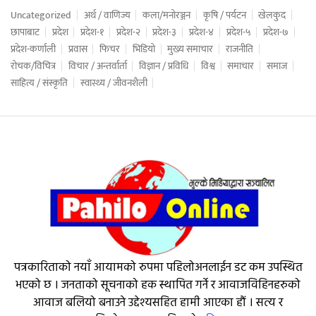
Uncategorized
अर्थ / वाणिज्य
कला/मनोरञ्जन
कृषि / पर्यटन
खेलकुद
छापाबाट
प्रदेश
प्रदेश-१
प्रदेश-२
प्रदेश-३
प्रदेश-४
प्रदेश-५
प्रदेश-७
प्रदेश-कर्णाली
प्रवास
फिचर
भिडियो
मुख्य समाचार
राजनीति
रोचक/विचित्र
विचार / अन्तर्वार्ता
विज्ञान / प्रविधि
विश्व
समाचार
समाज
साहित्य / संस्कृति
स्वास्थ्य / जीवनशैली
पत्रकारिताको नयाँ आयामको रुपमा पहिलोअनलाईन डट कम उपस्थित
भएको छ । जनताको सूचनाको हक स्थापित गर्ने र आवाजविहिनहरुको
आवाज बलियो बनाउने उद्देश्यसहित हामी आएका हौं । सत्य र