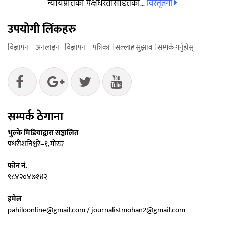
विस्तृतमा
न्यायप्रतिको पक्षधरतासहितको...
उपयोगी लिंकहरु
विज्ञापन – अनलाइन
विज्ञापन – पत्रिका
सल्लाह सुझाव
सम्पर्क गर्नुहोस्
सम्पर्क ठेगाना
भुल्के मिडियाद्वारा सञ्चालित
पथरीशनिश्चरे–१, मोरङ
फोन नं.
९८४२०४७१४२
इमेल
pahiloonline@gmail.com / journalistmohan2@gmail.com