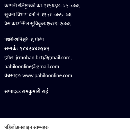
कम्पनी रजिष्ट्रारको का. २१५६६४–७५–०७६
सूचना विभाग दर्ता नं. १३५१–०७५–७६
प्रेस काउन्सिल सूचिकृतः १७१९–२०७६
पथरी-शनिश्चरे–१, मोरंग
सम्पर्क:
९८४२०४७१४२
इमेल: jrmohan.brt@gmail.com,
pahiloonline@gmail.com
वेबसाइट:
www.pahiloonline.com
सम्पादकः
रामकुमारी राई
पहिलोअनलाइन स्तम्भहरु