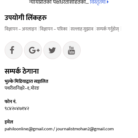
विस्तृतमा
न्यायप्रतिको पक्षधरतासहितको...
उपयोगी लिंकहरु
विज्ञापन – अनलाइन
विज्ञापन – पत्रिका
सल्लाह सुझाव
सम्पर्क गर्नुहोस्
सम्पर्क ठेगाना
भुल्के मिडियाद्वारा सञ्चालित
पथरीशनिश्चरे–१, मोरङ
फोन नं.
९८४२०४७१४२
इमेल
pahiloonline@gmail.com / journalistmohan2@gmail.com