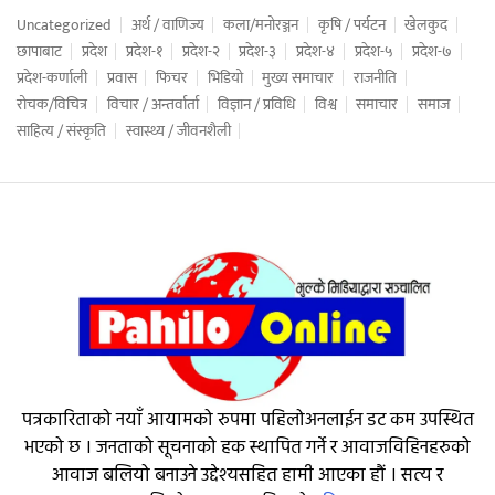
Uncategorized
अर्थ / वाणिज्य
कला/मनोरञ्जन
कृषि / पर्यटन
खेलकुद
छापाबाट
प्रदेश
प्रदेश-१
प्रदेश-२
प्रदेश-३
प्रदेश-४
प्रदेश-५
प्रदेश-७
प्रदेश-कर्णाली
प्रवास
फिचर
भिडियो
मुख्य समाचार
राजनीति
रोचक/विचित्र
विचार / अन्तर्वार्ता
विज्ञान / प्रविधि
विश्व
समाचार
समाज
साहित्य / संस्कृति
स्वास्थ्य / जीवनशैली
पत्रकारिताको नयाँ आयामको रुपमा पहिलोअनलाईन डट कम उपस्थित
भएको छ । जनताको सूचनाको हक स्थापित गर्ने र आवाजविहिनहरुको
आवाज बलियो बनाउने उद्देश्यसहित हामी आएका हौं । सत्य र