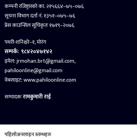
कम्पनी रजिष्ट्रारको का. २१५६६४–७५–०७६
सूचना विभाग दर्ता नं. १३५१–०७५–७६
प्रेस काउन्सिल सूचिकृतः १७१९–२०७६
पथरी-शनिश्चरे–१, मोरंग
सम्पर्क:
९८४२०४७१४२
इमेल: jrmohan.brt@gmail.com,
pahiloonline@gmail.com
वेबसाइट:
www.pahiloonline.com
सम्पादकः
रामकुमारी राई
पहिलोअनलाइन स्तम्भहरु