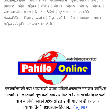
Uncategorized
अर्थ / वाणिज्य
कला/मनोरञ्जन
कृषि / पर्यटन
खेलकुद
छापाबाट
प्रदेश
प्रदेश-१
प्रदेश-२
प्रदेश-३
प्रदेश-४
प्रदेश-५
प्रदेश-७
प्रदेश-कर्णाली
प्रवास
फिचर
भिडियो
मुख्य समाचार
राजनीति
रोचक/विचित्र
विचार / अन्तर्वार्ता
विज्ञान / प्रविधि
विश्व
समाचार
समाज
साहित्य / संस्कृति
स्वास्थ्य / जीवनशैली
पत्रकारिताको नयाँ आयामको रुपमा पहिलोअनलाईन डट कम उपस्थित
भएको छ । जनताको सूचनाको हक स्थापित गर्ने र आवाजविहिनहरुको
आवाज बलियो बनाउने उद्देश्यसहित हामी आएका हौं । सत्य र
विस्तृतमा
न्यायप्रतिको पक्षधरतासहितको...