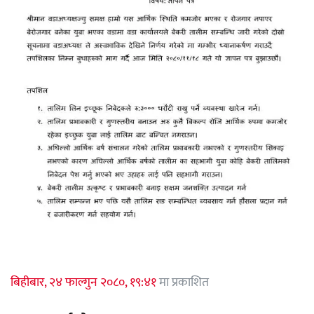
बिहीबार, २४ फाल्गुन २०८०, १९:४१
मा प्रकाशित