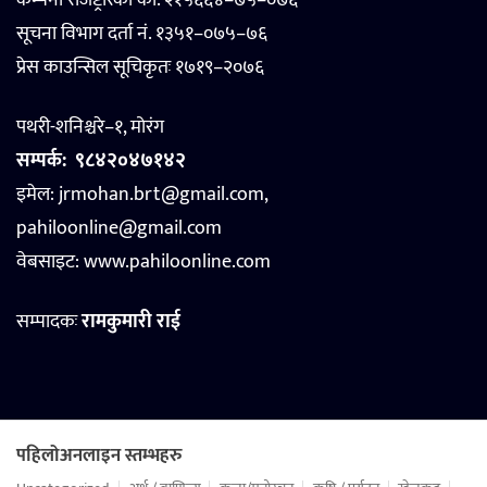
कम्पनी रजिष्ट्रारको का. २१५६६४–७५–०७६
सूचना विभाग दर्ता नं. १३५१–०७५–७६
प्रेस काउन्सिल सूचिकृतः १७१९–२०७६
पथरी-शनिश्चरे–१, मोरंग
सम्पर्क:
९८४२०४७१४२
इमेल: jrmohan.brt@gmail.com,
pahiloonline@gmail.com
वेबसाइट:
www.pahiloonline.com
सम्पादकः
रामकुमारी राई
पहिलोअनलाइन स्तम्भहरु