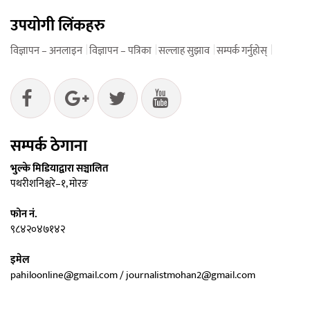
उपयोगी लिंकहरु
विज्ञापन – अनलाइन
विज्ञापन – पत्रिका
सल्लाह सुझाव
सम्पर्क गर्नुहोस्
सम्पर्क ठेगाना
भुल्के मिडियाद्वारा सञ्चालित
पथरीशनिश्चरे–१, मोरङ
फोन नं.
९८४२०४७१४२
इमेल
pahiloonline@gmail.com / journalistmohan2@gmail.com