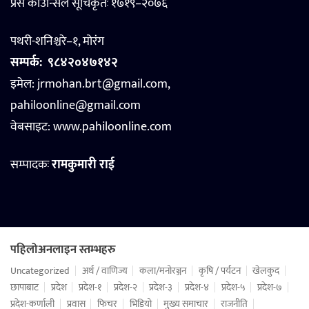
प्रेस काउन्सिल सूचिकृतः १७१९–२०७६
पथरी-शनिश्चरे–१, मोरंग
सम्पर्क:
९८४२०४७१४२
इमेल: jrmohan.brt@gmail.com,
pahiloonline@gmail.com
वेबसाइट:
www.pahiloonline.com
सम्पादकः
रामकुमारी राई
पहिलोअनलाइन स्तम्भहरु
Uncategorized
अर्थ / वाणिज्य
कला/मनोरञ्जन
कृषि / पर्यटन
खेलकुद
छापाबाट
प्रदेश
प्रदेश-१
प्रदेश-२
प्रदेश-३
प्रदेश-४
प्रदेश-५
प्रदेश-७
प्रदेश-कर्णाली
प्रवास
फिचर
भिडियो
मुख्य समाचार
राजनीति