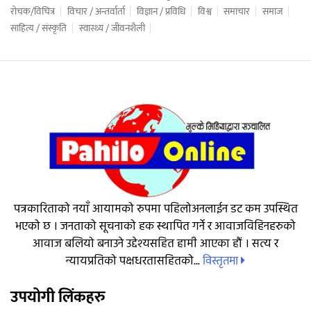
रोचक/विचित्र
विचार / अन्तर्वार्ता
विज्ञान / प्रविधि
विश्व
समाचार
समाज
साहित्य / संस्कृति
स्वास्थ्य / जीवनशैली
पत्रकारिताको नयाँ आयामको रुपमा पहिलोअनलाईन डट कम उपस्थित
भएको छ । जनताको सूचनाको हक स्थापित गर्ने र आवाजविहिनहरुको
आवाज बलियो बनाउने उद्देश्यसहित हामी आएका हौं । सत्य र
विस्तृतमा
न्यायप्रतिको पक्षधरतासहितको...
उपयोगी लिंकहरु