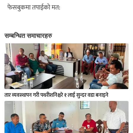
फेसबुकमा तपाईको मत:
सम्बन्धित समाचारहरु
तार व्यवस्थापन गरी पथरीशनिश्चरे १ लाई सुन्दर वडा बनाइने