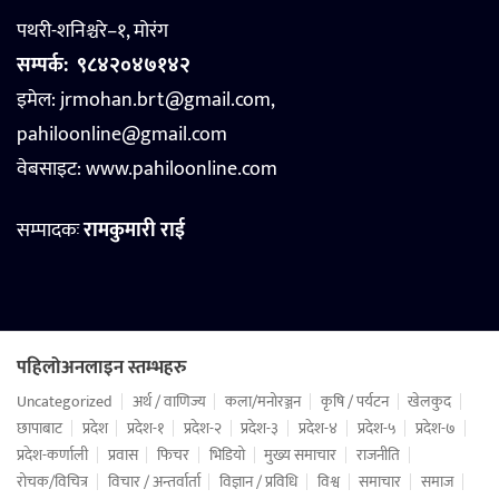
पथरी-शनिश्चरे–१, मोरंग
सम्पर्क:
९८४२०४७१४२
इमेल: jrmohan.brt@gmail.com,
pahiloonline@gmail.com
वेबसाइट:
www.pahiloonline.com
सम्पादकः
रामकुमारी राई
पहिलोअनलाइन स्तम्भहरु
Uncategorized
अर्थ / वाणिज्य
कला/मनोरञ्जन
कृषि / पर्यटन
खेलकुद
छापाबाट
प्रदेश
प्रदेश-१
प्रदेश-२
प्रदेश-३
प्रदेश-४
प्रदेश-५
प्रदेश-७
प्रदेश-कर्णाली
प्रवास
फिचर
भिडियो
मुख्य समाचार
राजनीति
रोचक/विचित्र
विचार / अन्तर्वार्ता
विज्ञान / प्रविधि
विश्व
समाचार
समाज