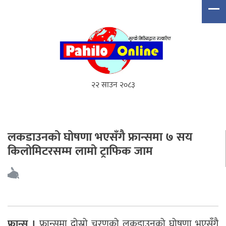
२२ साउन २०८३
लकडाउनको घोषणा भएसँगै फ्रान्समा ७ सय
किलोमिटरसम्म लामो ट्राफिक जाम
फ्रान्स ।
फ्रान्समा दोस्रो चरणको लकडाउनको घोषणा भएसँगै