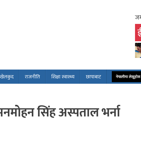
जम
ई
खेलकुद
राजनीति
शिक्षा स्वास्थ्य
छापाबाट
नेपालीमा लेख्नुह
री मनमोहन सिंह अस्पताल भर्ना