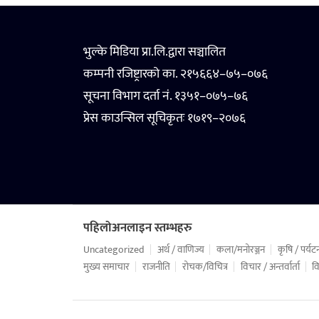
भुल्के मिडिया प्रा.लि.द्वारा सञ्चालित
कम्पनी रजिष्ट्रारको का. २१५६६४–७५–०७६
सूचना विभाग दर्ता नं. १३५१–०७५–७६
प्रेस काउन्सिल सूचिकृतः १७१९–२०७६
पहिलोअनलाइन स्तम्भहरु
Uncategorized
अर्थ / वाणिज्य
कला/मनोरञ्जन
कृषि / पर्यट
मुख्य समाचार
राजनीति
रोचक/विचित्र
विचार / अन्तर्वार्ता
वि