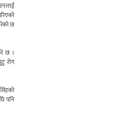
ि उनलाई
 गरिएको
गरेको छ
को छ ।
ुटु रोग
 सिंहको
अघि पनि