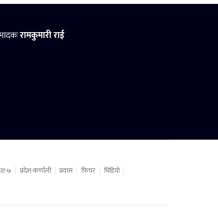
्पादकः
रामकुमारी राई
रदेश-७
प्रदेश-कर्णाली
प्रवास
फिचर
भिडियो