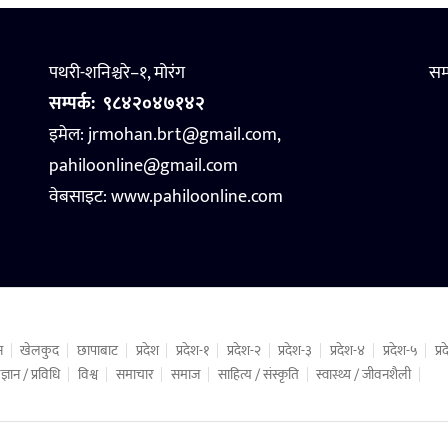
पथरी-शनिश्चरे–१, मोरंग
सम
सम्पर्क:
९८४२०४७१४२
इमेल: jrmohan.brt@gmail.com,
pahiloonline@gmail.com
वेबसाइट:
www.pahiloonline.com
न
खेलकुद
छापाबाट
प्रदेश
प्रदेश-१
प्रदेश-२
प्रदेश-३
प्रदेश-४
प्रदेश-५
प्
ज्ञान / प्रविधि
विश्व
समाचार
समाज
साहित्य / संस्कृति
स्वास्थ्य / जीवनशैली