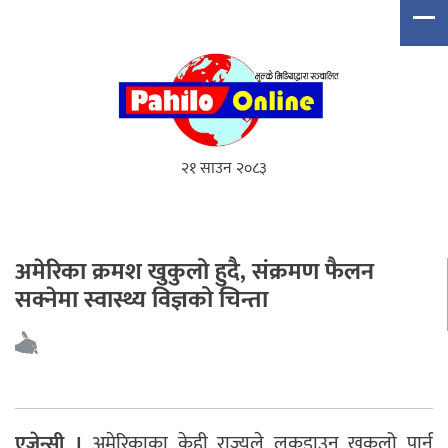
२१ साउन २०८३
अमेरिका क्रमश खुकुलो हुदै, संक्रमण फैलन
सक्नेमा स्वास्थ्य विज्ञको चिन्ता
एजेन्सी ।
अमेरिकाका केही राज्यले लकडाउन खुकुलो पार्न