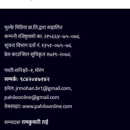
भुल्के मिडिया प्रा.लि.द्वारा सञ्चालित
कम्पनी रजिष्ट्रारको का. २१५६६४–७५–०७६
सूचना विभाग दर्ता नं. १३५१–०७५–७६
प्रेस काउन्सिल सूचिकृतः १७१९–२०७६
पथरी-शनिश्चरे–१, मोरंग
सम्पर्क:
९८४२०४७१४२
इमेल: jrmohan.brt@gmail.com,
pahiloonline@gmail.com
वेबसाइट:
www.pahiloonline.com
सम्पादकः
रामकुमारी राई