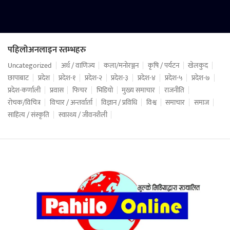
पहिलोअनलाइन स्तम्भहरु
Uncategorized
अर्थ / वाणिज्य
कला/मनोरञ्जन
कृषि / पर्यटन
खेलकुद
छापाबाट
प्रदेश
प्रदेश-१
प्रदेश-२
प्रदेश-३
प्रदेश-४
प्रदेश-५
प्रदेश-७
प्रदेश-कर्णाली
प्रवास
फिचर
भिडियो
मुख्य समाचार
राजनीति
रोचक/विचित्र
विचार / अन्तर्वार्ता
विज्ञान / प्रविधि
विश्व
समाचार
समाज
साहित्य / संस्कृति
स्वास्थ्य / जीवनशैली