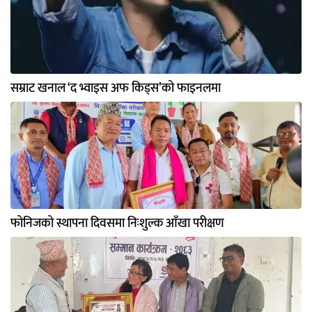
सम्राट खनाल ‘द भ्वाइस अफ किड्स’को फाइनलमा
फोनिजको स्थापना दिवसमा निःशुल्क आँखा परीक्षण