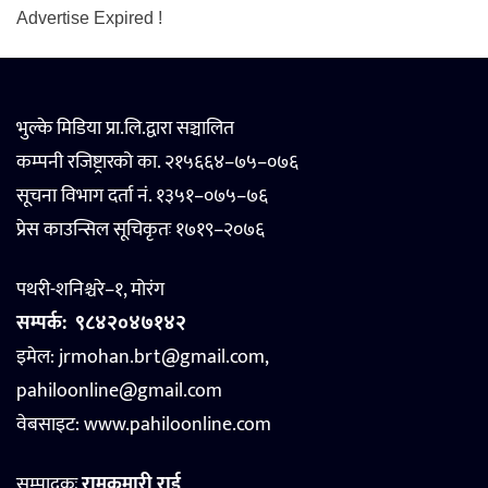
Advertise Expired !
भुल्के मिडिया प्रा.लि.द्वारा सञ्चालित
कम्पनी रजिष्ट्रारको का. २१५६६४–७५–०७६
सूचना विभाग दर्ता नं. १३५१–०७५–७६
प्रेस काउन्सिल सूचिकृतः १७१९–२०७६
पथरी-शनिश्चरे–१, मोरंग
सम्पर्क:
९८४२०४७१४२
इमेल: jrmohan.brt@gmail.com,
pahiloonline@gmail.com
वेबसाइट:
www.pahiloonline.com
सम्पादकः
रामकुमारी राई