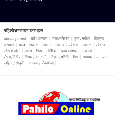
पहिलोअनलाइन स्तम्भहरु
Uncategorized
अर्थ / वाणिज्य
कला/मनोरञ्जन
कृषि / पर्यटन
खेलकुद
छापाबाट
प्रदेश
प्रदेश-१
प्रदेश-२
प्रदेश-३
प्रदेश-४
प्रदेश-५
प्रदेश-७
प्रदेश-कर्णाली
प्रवास
फिचर
भिडियो
मुख्य समाचार
राजनीति
रोचक/विचित्र
विचार / अन्तर्वार्ता
विज्ञान / प्रविधि
विश्व
समाचार
समाज
साहित्य / संस्कृति
स्वास्थ्य / जीवनशैली