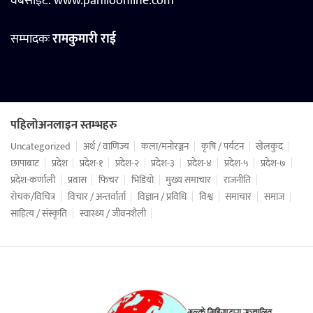
वेबसाइट:
www.pahiloonline.com
सम्पादकः
रामकुमारी राई
पहिलोअनलाइन स्तम्भहरु
Uncategorized
अर्थ / वाणिज्य
कला/मनोरञ्जन
कृषि / पर्यटन
खेलकुद
छापाबाट
प्रदेश
प्रदेश-१
प्रदेश-२
प्रदेश-३
प्रदेश-४
प्रदेश-५
प्रदेश-७
प्रदेश-कर्णाली
प्रवास
फिचर
भिडियो
मुख्य समाचार
राजनीति
रोचक/विचित्र
विचार / अन्तर्वार्ता
विज्ञान / प्रविधि
विश्व
समाचार
समाज
साहित्य / संस्कृति
स्वास्थ्य / जीवनशैली