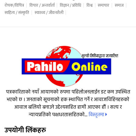
रोचक/विचित्र
विचार / अन्तर्वार्ता
विज्ञान / प्रविधि
विश्व
समाचार
समाज
साहित्य / संस्कृति
स्वास्थ्य / जीवनशैली
पत्रकारिताको नयाँ आयामको रुपमा पहिलोअनलाईन डट कम उपस्थित
भएको छ । जनताको सूचनाको हक स्थापित गर्ने र आवाजविहिनहरुको
आवाज बलियो बनाउने उद्देश्यसहित हामी आएका हौं । सत्य र
विस्तृतमा
न्यायप्रतिको पक्षधरतासहितको...
उपयोगी लिंकहरु