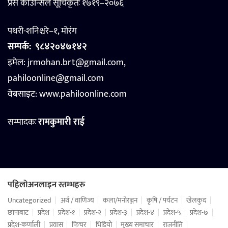
प्रेस काउन्सिल सूचिकृतः १७१९–२०७६
पथरी-शनिश्चरे–१, मोरंग
सम्पर्क:
९८४२०४७१४२
इमेल: jrmohan.brt@gmail.com,
pahiloonline@gmail.com
वेबसाइट:
www.pahiloonline.com
सम्पादकः
रामकुमारी राई
पहिलोअनलाइन स्तम्भहरु
Uncategorized
अर्थ / वाणिज्य
कला/मनोरञ्जन
कृषि / पर्यटन
खेलकुद
छापाबाट
प्रदेश
प्रदेश-१
प्रदेश-२
प्रदेश-३
प्रदेश-४
प्रदेश-५
प्रदेश-७
प्रदेश-कर्णाली
प्रवास
फिचर
भिडियो
मुख्य समाचार
राजनीति