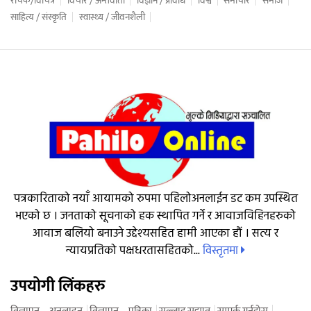
रोचक/विचित्र
विचार / अन्तर्वार्ता
विज्ञान / प्रविधि
विश्व
समाचार
समाज
साहित्य / संस्कृति
स्वास्थ्य / जीवनशैली
पत्रकारिताको नयाँ आयामको रुपमा पहिलोअनलाईन डट कम उपस्थित
भएको छ । जनताको सूचनाको हक स्थापित गर्ने र आवाजविहिनहरुको
आवाज बलियो बनाउने उद्देश्यसहित हामी आएका हौं । सत्य र
विस्तृतमा
न्यायप्रतिको पक्षधरतासहितको...
उपयोगी लिंकहरु