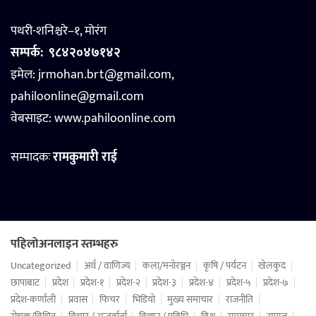
पथरी-शनिश्चरे–१, मोरंग
सम्पर्क:
९८४२०४७१४२
इमेल: jrmohan.brt@gmail.com,
pahiloonline@gmail.com
वेबसाइट:
www.pahiloonline.com
सम्पादकः
रामकुमारी राई
पहिलोअनलाइन स्तम्भहरु
Uncategorized
अर्थ / वाणिज्य
कला/मनोरञ्जन
कृषि / पर्यटन
खेलकुद
छापाबाट
प्रदेश
प्रदेश-१
प्रदेश-२
प्रदेश-३
प्रदेश-४
प्रदेश-५
प्रदेश-७
प्रदेश-कर्णाली
प्रवास
फिचर
भिडियो
मुख्य समाचार
राजनीति