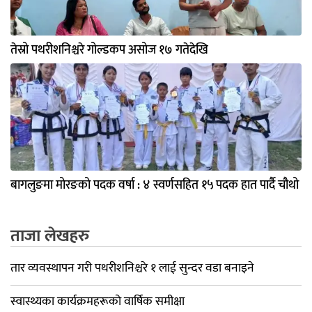
तेस्रो पथरीशनिश्चरे गोल्डकप असोज १७ गतेदेखि
बागलुङमा मोरङको पदक वर्षा : ४ स्वर्णसहित १५ पदक हात पार्दै चौथो
ताजा लेखहरु
तार व्यवस्थापन गरी पथरीशनिश्चरे १ लाई सुन्दर वडा बनाइने
स्वास्थ्यका कार्यक्रमहरूको वार्षिक समीक्षा