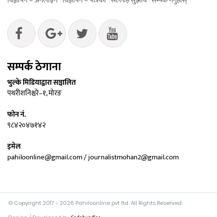
विज्ञापन – अनलाइन
विज्ञापन – पत्रिका
सल्लाह सुझाव
सम्पर्क गर्नुहोस्
सम्पर्क ठेगाना
भुल्के मिडियाद्वारा सञ्चालित
पथरीशनिश्चरे–१, मोरङ
फोन नं.
९८४२०४७१४२
इमेल
pahiloonline@gmail.com / journalistmohan2@gmail.com
© Copyright 2017 - 2026 Pahiloonline pvt ltd. All Rights Reserved.