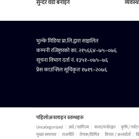
सुन्दर वडा बनाइने
व्यवस्
भुल्के मिडिया प्रा.लि.द्वारा सञ्चालित
कम्पनी रजिष्ट्रारको का. २१५६६४–७५–०७६
सूचना विभाग दर्ता नं. १३५१–०७५–७६
प्रेस काउन्सिल सूचिकृतः १७१९–२०७६
पहिलोअनलाइन स्तम्भहरु
Uncategorized
अर्थ / वाणिज्य
कला/मनोरञ्जन
कृषि / पर्यट
मुख्य समाचार
राजनीति
रोचक/विचित्र
विचार / अन्तर्वार्ता
वि