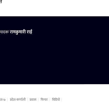
ति
्पादकः
रामकुमारी राई
रदेश-७
प्रदेश-कर्णाली
प्रवास
फिचर
भिडियो