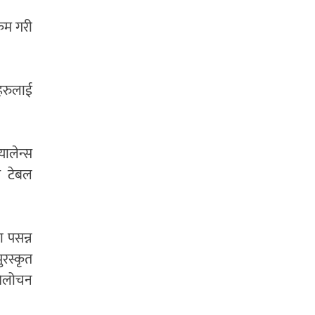
्रम गरी
ीहरुलाई
यालेन्स
र टेबल
ा पसन्न
ुरस्कृत
्रिलोचन