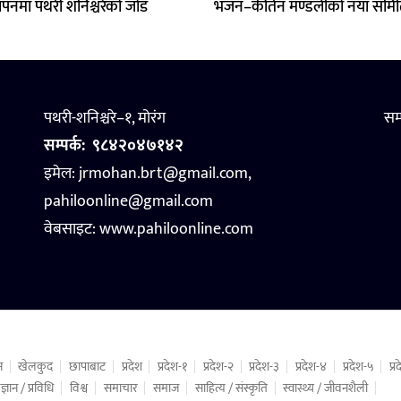
थापनमा पथरी शनिश्चरेको जोड
भजन–कीर्तन मण्डलीको नयाँ समि
पथरी-शनिश्चरे–१, मोरंग
सम
सम्पर्क:
९८४२०४७१४२
इमेल: jrmohan.brt@gmail.com,
pahiloonline@gmail.com
वेबसाइट:
www.pahiloonline.com
न
खेलकुद
छापाबाट
प्रदेश
प्रदेश-१
प्रदेश-२
प्रदेश-३
प्रदेश-४
प्रदेश-५
प्
ज्ञान / प्रविधि
विश्व
समाचार
समाज
साहित्य / संस्कृति
स्वास्थ्य / जीवनशैली