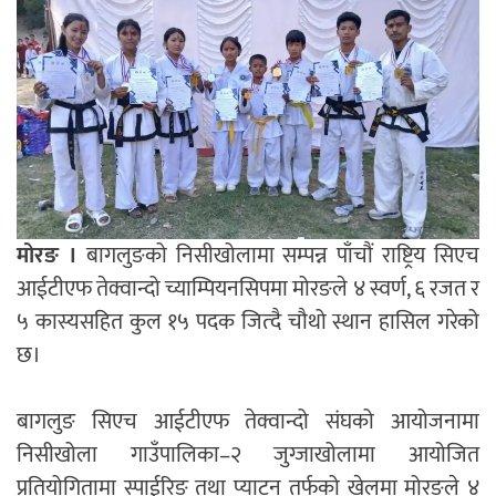
मोरङ ।
बागलुङको निसीखोलामा सम्पन्न पाँचौं राष्ट्रिय सिएच
आईटीएफ तेक्वान्दो च्याम्पियनसिपमा मोरङले ४ स्वर्ण, ६ रजत र
५ कास्यसहित कुल १५ पदक जित्दै चौथो स्थान हासिल गरेको
छ।
बागलुङ सिएच आईटीएफ तेक्वान्दो संघको आयोजनामा
निसीखोला गाउँपालिका–२ जुग्जाखोलामा आयोजित
प्रतियोगितामा स्पाईरिङ तथा प्याट्न तर्फको खेलमा मोरङले ४