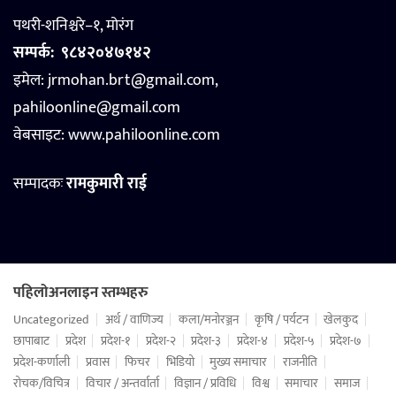
पथरी-शनिश्चरे–१, मोरंग
सम्पर्क:
९८४२०४७१४२
इमेल: jrmohan.brt@gmail.com,
pahiloonline@gmail.com
वेबसाइट:
www.pahiloonline.com
सम्पादकः
रामकुमारी राई
पहिलोअनलाइन स्तम्भहरु
Uncategorized
अर्थ / वाणिज्य
कला/मनोरञ्जन
कृषि / पर्यटन
खेलकुद
छापाबाट
प्रदेश
प्रदेश-१
प्रदेश-२
प्रदेश-३
प्रदेश-४
प्रदेश-५
प्रदेश-७
प्रदेश-कर्णाली
प्रवास
फिचर
भिडियो
मुख्य समाचार
राजनीति
रोचक/विचित्र
विचार / अन्तर्वार्ता
विज्ञान / प्रविधि
विश्व
समाचार
समाज