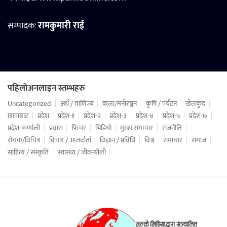
सम्पादकः
रामकुमारी राई
पहिलोअनलाइन स्तम्भहरु
Uncategorized
अर्थ / वाणिज्य
कला/मनोरञ्जन
कृषि / पर्यटन
खेलकुद
छापाबाट
प्रदेश
प्रदेश-१
प्रदेश-२
प्रदेश-३
प्रदेश-४
प्रदेश-५
प्रदेश-७
प्रदेश-कर्णाली
प्रवास
फिचर
भिडियो
मुख्य समाचार
राजनीति
रोचक/विचित्र
विचार / अन्तर्वार्ता
विज्ञान / प्रविधि
विश्व
समाचार
समाज
साहित्य / संस्कृति
स्वास्थ्य / जीवनशैली