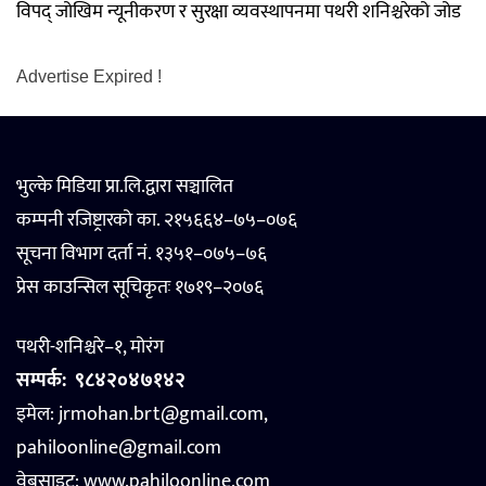
विपद् जोखिम न्यूनीकरण र सुरक्षा व्यवस्थापनमा पथरी शनिश्चरेको जोड
Advertise Expired !
भुल्के मिडिया प्रा.लि.द्वारा सञ्चालित
कम्पनी रजिष्ट्रारको का. २१५६६४–७५–०७६
सूचना विभाग दर्ता नं. १३५१–०७५–७६
प्रेस काउन्सिल सूचिकृतः १७१९–२०७६
पथरी-शनिश्चरे–१, मोरंग
सम्पर्क:
९८४२०४७१४२
इमेल: jrmohan.brt@gmail.com,
pahiloonline@gmail.com
वेबसाइट:
www.pahiloonline.com