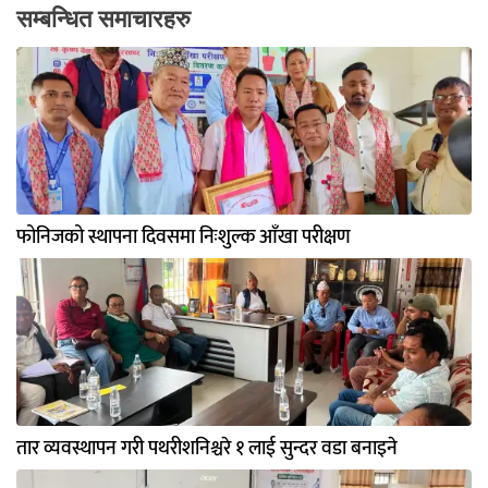
सम्बन्धित समाचारहरु
फोनिजको स्थापना दिवसमा निःशुल्क आँखा परीक्षण
तार व्यवस्थापन गरी पथरीशनिश्चरे १ लाई सुन्दर वडा बनाइने