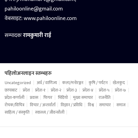
pahiloonline@gmail.com
वेबसाइट:
www.pahiloonline.com
सम्पादकः
रामकुमारी राई
पहिलोअनलाइन स्तम्भहरु
Uncategorized
अर्थ / वाणिज्य
कला/मनोरञ्जन
कृषि / पर्यटन
खेलकुद
छापाबाट
प्रदेश
प्रदेश-१
प्रदेश-२
प्रदेश-३
प्रदेश-४
प्रदेश-५
प्रदेश-७
प्रदेश-कर्णाली
प्रवास
फिचर
भिडियो
मुख्य समाचार
राजनीति
रोचक/विचित्र
विचार / अन्तर्वार्ता
विज्ञान / प्रविधि
विश्व
समाचार
समाज
साहित्य / संस्कृति
स्वास्थ्य / जीवनशैली