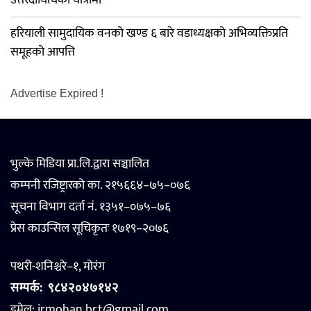
हरियाली सामुदायिक वनको खण्ड ६ बारे वडाध्यक्षको अभिव्यक्तिप्रति
समूहको आपत्ति
Advertise Expired !
भुल्के मिडिया प्रा.लि.द्वारा सञ्चालित
कम्पनी रजिष्ट्रारको का. २१५६६४–७५–०७६
सूचना विभाग दर्ता नं. १३५१–०७५–७६
प्रेस काउन्सिल सूचिकृतः १७१९–२०७६
पथरी-शनिश्चरे–१, मोरंग
सम्पर्क:
९८४२०४७१४२
इमेल: jrmohan.brt@gmail.com,