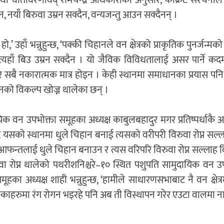
पक तथा वातावरणविद् रामचन्द्र अधिकारीका अनुसार, कंक्रिट संरचना
नयाँ बिरुवा उम्रन सक्दैन, वन्यजन्तु आउन सक्दैनन् ।
ो,’ उहाँ भन्नुहुन्छ, ‘पक्की चिहानले वन क्षेत्रको प्राकृतिक पुनर्जन्मक
्यहाँ बिउ उम्रन सक्दैन । यो जैविक विविधतालाई असर पार्ने कद
बै नकारात्मक मात्र होइन । केही स्थानमा समाधानका प्रयास पन
नको विकल्प खोज्न थालेका छन् ।
क वन उपभोक्ता समूहका अध्यक्ष काबुलबहादुर मगर प्रतिष्पर्धाकै
सको स्थानमा धुले चिहान बनाई त्यसको वरीपरी विरुवा रोप्न सल्ल
ी आफन्तलाई धुले चिहान बनाउन र त्यस वरिपरि विरुवा रोप्न सल्लाह दिन
वा रोप्न थालेको पथरीशनिश्चरे–१० स्थित पशुपति सामुदायिक वन उ
ूहका अध्यक्ष शाही भन्नुहुन्छ, ‘हामीले साधारणसभाबाट नै वन क्षेत्र
काहरुमा रंग रोगन भइरहे पनि अब ती विस्थापन गरेर एउटा वालमा नाम