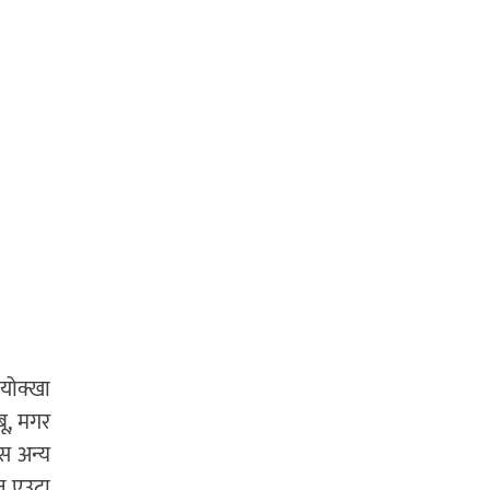
ायोक्खा
बू, मगर
स अन्य
िन एउटा