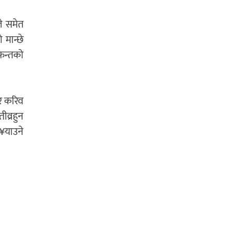
े समेत
ो मान्छे
आफन्तको
 र करिव
ीव्रहुन
ु¥याउने