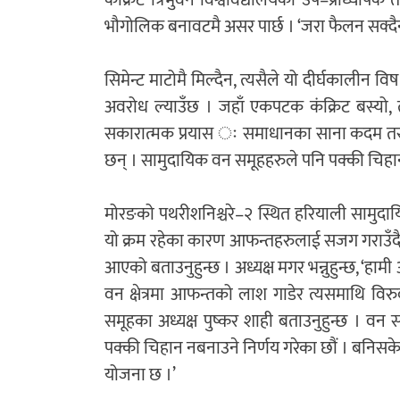
कंक्रिट त्रिभुवन विश्वविद्यालयका उप–प्राध्या
भौगोलिक बनावटमै असर पार्छ । ‘जरा फैलन सक्दैन, 
सिमेन्ट माटोमै मिल्दैन, त्यसैले यो दीर्घकालीन विष ह
अवरोध ल्याउँछ । जहाँ एकपटक कंक्रिट बस्यो, त
सकारात्मक प्रयास ः समाधानका साना कदम तर स
छन् । सामुदायिक वन समूहहरुले पनि पक्की चिहा
मोरङको पथरीशनिश्चरे–२ स्थित हरियाली सामुदायि
यो क्रम रहेका कारण आफन्तहरुलाई सजग गराउँदै य
आएको बताउनुहुन्छ । अध्यक्ष मगर भन्नुहुन्छ, ‘हाम
वन क्षेत्रमा आफन्तको लाश गाडेर त्यसमाथि विरु
समूहका अध्यक्ष पुष्कर शाही बताउनुहुन्छ । वन सम
पक्की चिहान नबनाउने निर्णय गरेका छौं । बनिसके
योजना छ ।’