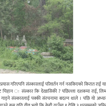
न प्रयास गरिएपनि संस्कारलाई परिवर्तन गर्न नसकिएको किरात राई य
्रिट चिहान ः संस्कार कि देखासिकी ? पछिल्ला दशकमा राई, लिम्
ड्ने संस्कारलाई पक्की संरचनामा बदल्न थाले । पछि यो अभ्या
बनाउने क्रम यति तीव्र भयो कि केही ठाउँमा १ देखि ३ धुरसम्मको जम