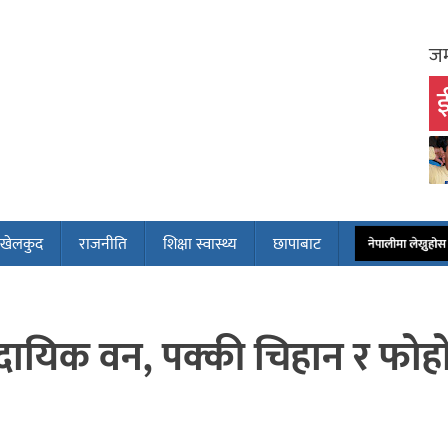
जम
ई
खेलकुद
राजनीति
शिक्षा स्वास्थ्य
छापाबाट
नेपालीमा लेख्नुहो
ामुदायिक वन, पक्की चिहान र फोह