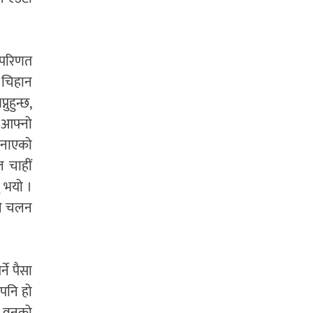
ा परिणत
ो चिहान
ुहुन्छ,
ा आफ्नो
 बनाएको
ल चाहीं
ु भयो ।
उने चलन
ने पैसा
 पनि हो