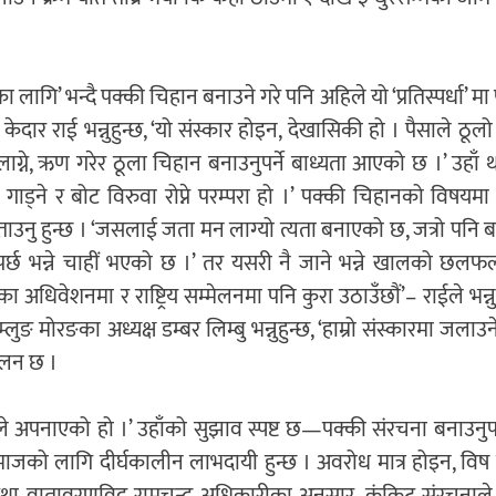
 लागि’ भन्दै पक्की चिहान बनाउने गरे पनि अहिले यो ‘प्रतिस्पर्धा’ म
दार राई भन्नुहुन्छ, ‘यो संस्कार होइन, देखासिकी हो । पैसाले ठूल
ने, ऋण गरेर ठूला चिहान बनाउनुपर्ने बाध्यता आएको छ ।’ उहाँ थप्न
ा गाड्ने र बोट विरुवा रोप्ने परम्परा हो ।’ पक्की चिहानको विषयम
ई बताउनु हुन्छ । ‘जसलाई जता मन लाग्यो त्यता बनाएको छ, जत्रो पनि
 पर्छ भन्ने चाहीं भएको छ ।’ तर यसरी नै जाने भन्ने खालको छलफ
धिवेशनमा र राष्ट्रिय सम्मेलनमा पनि कुरा उठाउँछौं’– राईले भन्न
ङ मोरङका अध्यक्ष डम्बर लिम्बु भन्नुहुन्छ, ‘हाम्रो संस्कारमा जला
 चलन छ ।
े अपनाएको हो ।’ उहाँको सुझाव स्पष्ट छ—पक्की संरचना बनाउनुपर्
माजको लागि दीर्घकालीन लाभदायी हुन्छ । अवरोध मात्र होइन, विष