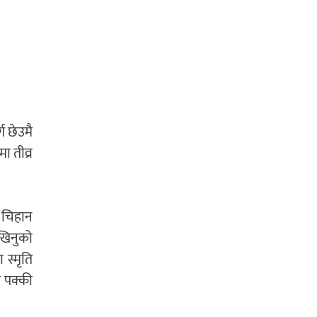
ग छेउमै
ा तीव्र
ट चिहान
ेखिनुको
 स्मृति
र पक्की