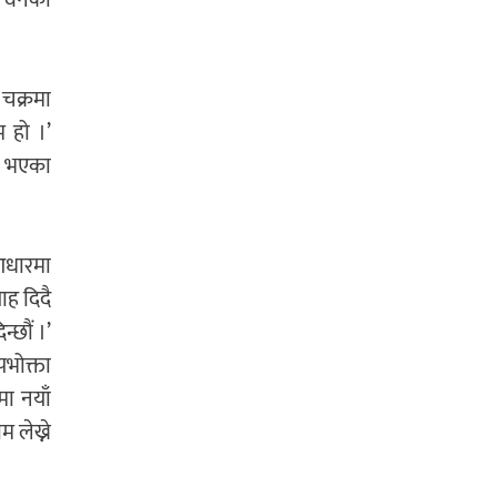
ले वनको
ो चक्रमा
म हो ।’
ि भएका
 आधारमा
ाह दिदै
्छौं ।’
पभोक्ता
मा नयाँ
 लेख्ने