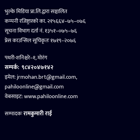
भुल्के मिडिया प्रा.लि.द्वारा सञ्चालित
कम्पनी रजिष्ट्रारको का. २१५६६४–७५–०७६
सूचना विभाग दर्ता नं. १३५१–०७५–७६
प्रेस काउन्सिल सूचिकृतः १७१९–२०७६
पथरी-शनिश्चरे–१, मोरंग
सम्पर्क:
९८४२०४७१४२
इमेल: jrmohan.brt@gmail.com,
pahiloonline@gmail.com
वेबसाइट:
www.pahiloonline.com
सम्पादकः
रामकुमारी राई