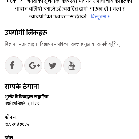
भएको छ । जनताको सूचनाको हक स्थापित गर्ने र आवाजविहिनहरुको
आवाज बलियो बनाउने उद्देश्यसहित हामी आएका हौं । सत्य र
विस्तृतमा
न्यायप्रतिको पक्षधरतासहितको...
उपयोगी लिंकहरु
विज्ञापन – अनलाइन
विज्ञापन – पत्रिका
सल्लाह सुझाव
सम्पर्क गर्नुहोस्
सम्पर्क ठेगाना
भुल्के मिडियाद्वारा सञ्चालित
पथरीशनिश्चरे–१, मोरङ
फोन नं.
९८४२०४७१४२
इमेल