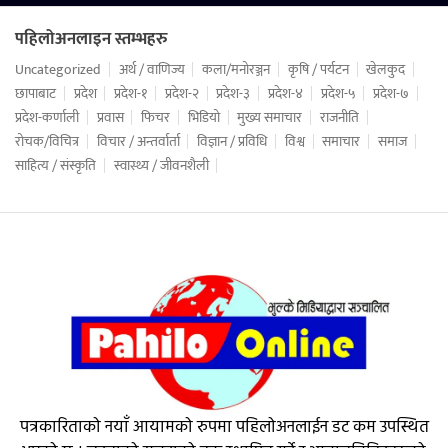
पहिलोअनलाइन स्तम्भहरु
Uncategorized
अर्थ / वाणिज्य
कला/मनोरञ्जन
कृषि / पर्यटन
खेलकुद
छापाबाट
प्रदेश
प्रदेश-१
प्रदेश-२
प्रदेश-३
प्रदेश-४
प्रदेश-५
प्रदेश-७
प्रदेश-कर्णाली
प्रवास
फिचर
भिडियो
मुख्य समाचार
राजनीति
रोचक/विचित्र
विचार / अन्तर्वार्ता
विज्ञान / प्रविधि
विश्व
समाचार
समाज
साहित्य / संस्कृति
स्वास्थ्य / जीवनशैली
पत्रकारिताको नयाँ आयामको रुपमा पहिलोअनलाईन डट कम उपस्थित