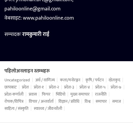
pahiloonline@gmail.com
वेबसाइट:
www.pahiloonline.com
सम्पादकः
रामकुमारी राई
पहिलोअनलाइन स्तम्भहरु
Uncategorized
अर्थ / वाणिज्य
कला/मनोरञ्जन
कृषि / पर्यटन
खेलकुद
छापाबाट
प्रदेश
प्रदेश-१
प्रदेश-२
प्रदेश-३
प्रदेश-४
प्रदेश-५
प्रदेश-७
प्रदेश-कर्णाली
प्रवास
फिचर
भिडियो
मुख्य समाचार
राजनीति
रोचक/विचित्र
विचार / अन्तर्वार्ता
विज्ञान / प्रविधि
विश्व
समाचार
समाज
साहित्य / संस्कृति
स्वास्थ्य / जीवनशैली