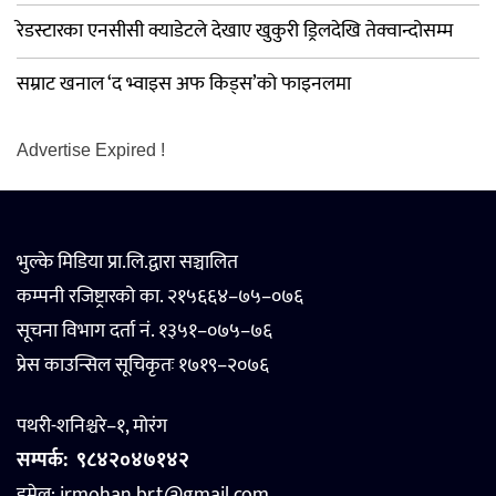
रेडस्टारका एनसीसी क्याडेटले देखाए खुकुरी ड्रिलदेखि तेक्वान्दोसम्म
सम्राट खनाल ‘द भ्वाइस अफ किड्स’को फाइनलमा
Advertise Expired !
भुल्के मिडिया प्रा.लि.द्वारा सञ्चालित
कम्पनी रजिष्ट्रारको का. २१५६६४–७५–०७६
सूचना विभाग दर्ता नं. १३५१–०७५–७६
प्रेस काउन्सिल सूचिकृतः १७१९–२०७६
पथरी-शनिश्चरे–१, मोरंग
सम्पर्क:
९८४२०४७१४२
इमेल: jrmohan.brt@gmail.com,