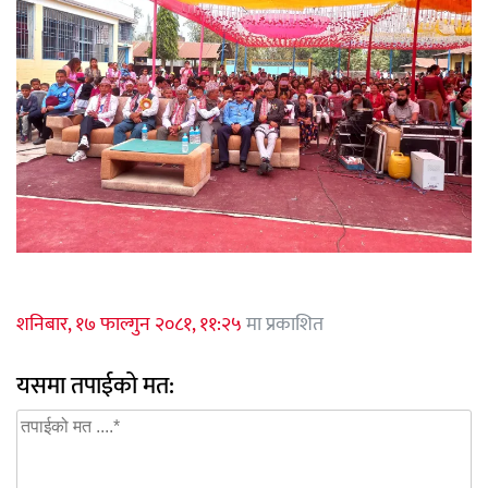
शनिबार, १७ फाल्गुन २०८१, ११:२५
मा प्रकाशित
यसमा तपाईको मत: