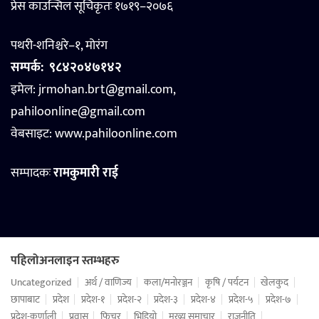
प्रेस काउन्सिल सूचिकृतः १७१९–२०७६
पथरी-शनिश्चरे–१, मोरंग
सम्पर्क:
९८४२०४७१४२
इमेल: jrmohan.brt@gmail.com,
pahiloonline@gmail.com
वेबसाइट:
www.pahiloonline.com
सम्पादकः
रामकुमारी राई
पहिलोअनलाइन स्तम्भहरु
Uncategorized
अर्थ / वाणिज्य
कला/मनोरञ्जन
कृषि / पर्यटन
खेलकुद
छापाबाट
प्रदेश
प्रदेश-१
प्रदेश-२
प्रदेश-३
प्रदेश-४
प्रदेश-५
प्रदेश-७
प्रदेश-कर्णाली
प्रवास
फिचर
भिडियो
मुख्य समाचार
राजनीति