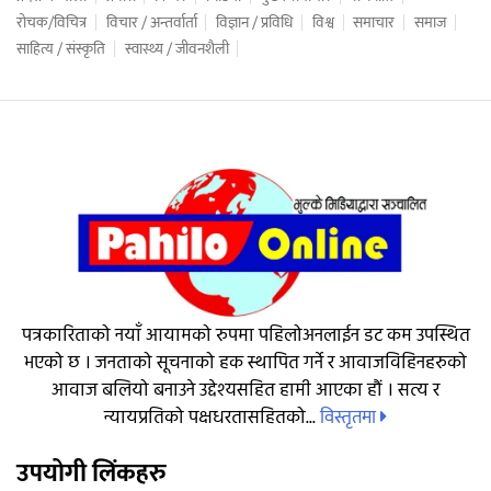
रोचक/विचित्र
विचार / अन्तर्वार्ता
विज्ञान / प्रविधि
विश्व
समाचार
समाज
साहित्य / संस्कृति
स्वास्थ्य / जीवनशैली
पत्रकारिताको नयाँ आयामको रुपमा पहिलोअनलाईन डट कम उपस्थित
भएको छ । जनताको सूचनाको हक स्थापित गर्ने र आवाजविहिनहरुको
आवाज बलियो बनाउने उद्देश्यसहित हामी आएका हौं । सत्य र
विस्तृतमा
न्यायप्रतिको पक्षधरतासहितको...
उपयोगी लिंकहरु