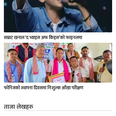
सम्राट खनाल ‘द भ्वाइस अफ किड्स’को फाइनलमा
फोनिजको स्थापना दिवसमा निःशुल्क आँखा परीक्षण
ताजा लेखहरु