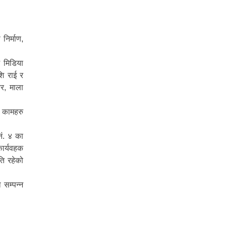
निर्माण,
म मिडिया
शि राई र
र, माला
ा कामहरु
नं. ४ का
कार्यवहक
ति रहेको
 सम्पन्न