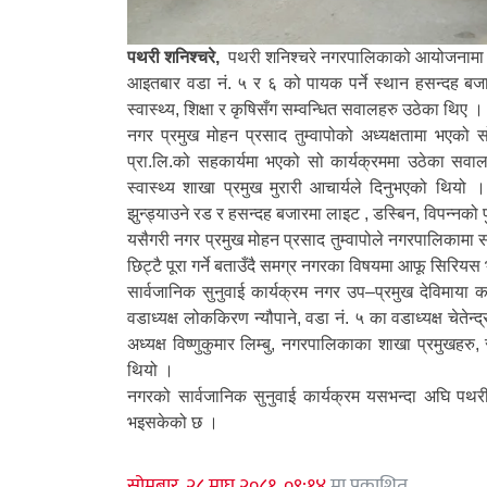
पथरी शनिश्चरे,
पथरी शनिश्चरे नगरपालिकाको आयोजनामा सा
आइतबार वडा नं. ५ र ६ को पायक पर्ने स्थान हसन्दह बजा
स्वास्थ्य, शिक्षा र कृषिसँग सम्वन्धित सवालहरु उठेका थिए ।
नगर प्रमुख मोहन प्रसाद तुम्वापोको अध्यक्षतामा भएको 
प्रा.लि.को सहकार्यमा भएको सो कार्यक्रममा उठेका सवा
स्वास्थ्य शाखा प्रमुख मुरारी आचार्यले दिनुभएको थिय
झुन्ड्याउने रड र हसन्दह बजारमा लाइट , डस्बिन, विपन्नको फ
यसैगरी नगर प्रमुख मोहन प्रसाद तुम्वापोले नगरपालिकामा स
छिट्टै पूरा गर्ने बताउँदै समग्र नगरका विषयमा आफू सिरिय
सार्वजानिक सुनुवाई कार्यक्रम नगर उप–प्रमुख देविमाया का
वडाध्यक्ष लोककिरण न्यौपाने, वडा नं. ५ का वडाध्यक्ष चेतेन
अध्यक्ष विष्णुकुमार लिम्बु, नगरपालिकाका शाखा प्रमुखहरु
थियो ।
नगरको सार्वजानिक सुनुवाई कार्यक्रम यसभन्दा अघि पथरी 
भइसकेको छ ।
सोमबार, २८ माघ २०८१, ०९:१४
मा प्रकाशित