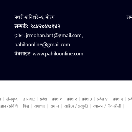
पथरी-शनिश्चरे–१, मोरंग
सम
सम्पर्क:
९८४२०४७१४२
इमेल: jrmohan.brt@gmail.com,
pahiloonline@gmail.com
वेबसाइट:
www.pahiloonline.com
न
खेलकुद
छापाबाट
प्रदेश
प्रदेश-१
प्रदेश-२
प्रदेश-३
प्रदेश-४
प्रदेश-५
प्
ज्ञान / प्रविधि
विश्व
समाचार
समाज
साहित्य / संस्कृति
स्वास्थ्य / जीवनशैली