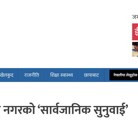
जम
ई
खेलकुद
राजनीति
शिक्षा स्वास्थ्य
छापाबाट
नेपालीमा लेख्नुह
े नगरको ‘सार्वजानिक सुनुवाई’