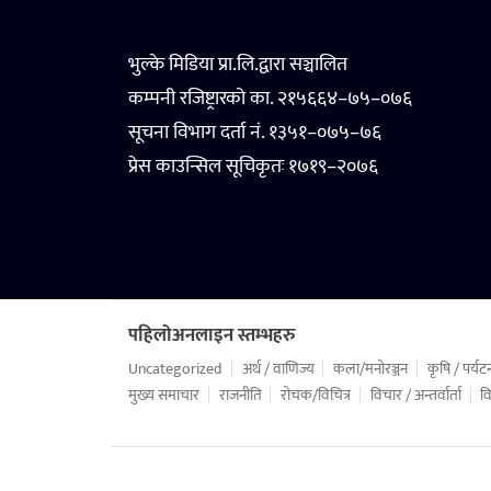
भुल्के मिडिया प्रा.लि.द्वारा सञ्चालित
कम्पनी रजिष्ट्रारको का. २१५६६४–७५–०७६
सूचना विभाग दर्ता नं. १३५१–०७५–७६
प्रेस काउन्सिल सूचिकृतः १७१९–२०७६
पहिलोअनलाइन स्तम्भहरु
Uncategorized
अर्थ / वाणिज्य
कला/मनोरञ्जन
कृषि / पर्यट
मुख्य समाचार
राजनीति
रोचक/विचित्र
विचार / अन्तर्वार्ता
वि