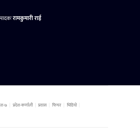
्पादकः
रामकुमारी राई
रदेश-७
प्रदेश-कर्णाली
प्रवास
फिचर
भिडियो