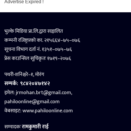
Advertise Expired !
भुल्के मिडिया प्रा.लि.द्वारा सञ्चालित
कम्पनी रजिष्ट्रारको का. २१५६६४–७५–०७६
सूचना विभाग दर्ता नं. १३५१–०७५–७६
प्रेस काउन्सिल सूचिकृतः १७१९–२०७६
पथरी-शनिश्चरे–१, मोरंग
सम्पर्क:
९८४२०४७१४२
इमेल: jrmohan.brt@gmail.com,
pahiloonline@gmail.com
वेबसाइट:
www.pahiloonline.com
सम्पादकः
रामकुमारी राई