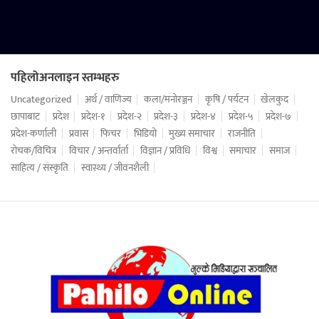
पहिलोअनलाइन स्तम्भहरु
Uncategorized
अर्थ / वाणिज्य
कला/मनोरञ्जन
कृषि / पर्यटन
खेलकुद
छापाबाट
प्रदेश
प्रदेश-१
प्रदेश-२
प्रदेश-३
प्रदेश-४
प्रदेश-५
प्रदेश-७
प्रदेश-कर्णाली
प्रवास
फिचर
भिडियो
मुख्य समाचार
राजनीति
रोचक/विचित्र
विचार / अन्तर्वार्ता
विज्ञान / प्रविधि
विश्व
समाचार
समाज
साहित्य / संस्कृति
स्वास्थ्य / जीवनशैली