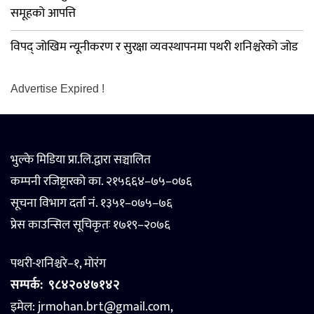
समूहको आपत्ति
विपद् जोखिम न्यूनीकरण र सुरक्षा व्यवस्थापनमा पथरी शनिश्चरेको जोड
Advertise Expired !
भुल्के मिडिया प्रा.लि.द्वारा सञ्चालित
कम्पनी रजिष्ट्रारको का. २१५६६४–७५–०७६
सूचना विभाग दर्ता नं. १३५१–०७५–७६
प्रेस काउन्सिल सूचिकृतः १७१९–२०७६
पथरी-शनिश्चरे–१, मोरंग
सम्पर्क:
९८४२०४७१४२
इमेल: jrmohan.brt@gmail.com,