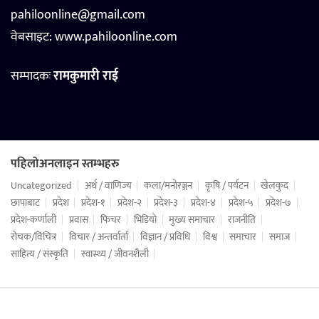
pahiloonline@gmail.com
वेबसाइट:
www.pahiloonline.com
सम्पादकः
रामकुमारी राई
पहिलोअनलाइन स्तम्भहरु
Uncategorized
अर्थ / वाणिज्य
कला/मनोरञ्जन
कृषि / पर्यटन
खेलकुद
छापाबाट
प्रदेश
प्रदेश-१
प्रदेश-२
प्रदेश-३
प्रदेश-४
प्रदेश-५
प्रदेश-७
प्रदेश-कर्णाली
प्रवास
फिचर
भिडियो
मुख्य समाचार
राजनीति
रोचक/विचित्र
विचार / अन्तर्वार्ता
विज्ञान / प्रविधि
विश्व
समाचार
समाज
साहित्य / संस्कृति
स्वास्थ्य / जीवनशैली