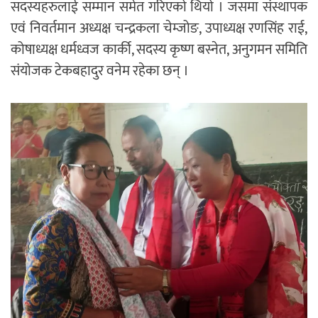
सदस्यहरुलाई सम्मान समेत गरिएको थियो । जसमा संस्थापक
एवं निवर्तमान अध्यक्ष चन्द्रकला चेम्जोङ, उपाध्यक्ष रणसिंह राई,
कोषाध्यक्ष धर्मध्वज कार्की, सदस्य कृष्ण बस्नेत, अनुगमन समिति
संयोजक टेकबहादुर वनेम रहेका छन् ।