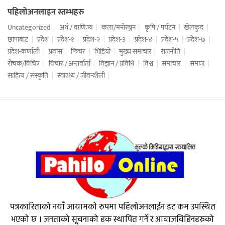
पहिलोअनलाइन स्तम्भहरु
Uncategorized
अर्थ / वाणिज्य
कला/मनोरञ्जन
कृषि / पर्यटन
खेलकुद
छापाबाट
प्रदेश
प्रदेश-१
प्रदेश-२
प्रदेश-३
प्रदेश-४
प्रदेश-५
प्रदेश-७
प्रदेश-कर्णाली
प्रवास
फिचर
भिडियो
मुख्य समाचार
राजनीति
रोचक/विचित्र
विचार / अन्तर्वार्ता
विज्ञान / प्रविधि
विश्व
समाचार
समाज
साहित्य / संस्कृति
स्वास्थ्य / जीवनशैली
पत्रकारिताको नयाँ आयामको रुपमा पहिलोअनलाईन डट कम उपस्थित
भएको छ । जनताको सूचनाको हक स्थापित गर्ने र आवाजविहिनहरुको