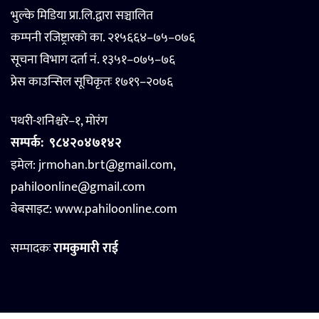
भुल्के मिडिया प्रा.लि.द्वारा सञ्चालित
कम्पनी रजिष्ट्रारको का. २१५६६४–७५–०७६
सूचना विभाग दर्ता नं. १३५१–०७५–७६
प्रेस काउन्सिल सूचिकृतः १७१९–२०७६
पथरी-शनिश्चरे–१, मोरंग
सम्पर्क:
९८४२०४७१४२
इमेल: jrmohan.brt@gmail.com,
pahiloonline@gmail.com
वेबसाइट:
www.pahiloonline.com
सम्पादकः
रामकुमारी राई