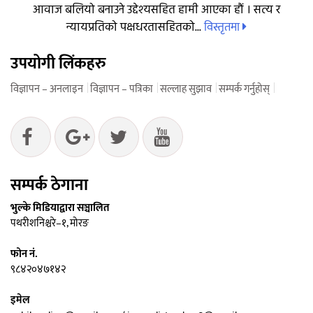
आवाज बलियो बनाउने उद्देश्यसहित हामी आएका हौं । सत्य र
विस्तृतमा
न्यायप्रतिको पक्षधरतासहितको...
उपयोगी लिंकहरु
विज्ञापन – अनलाइन
विज्ञापन – पत्रिका
सल्लाह सुझाव
सम्पर्क गर्नुहोस्
सम्पर्क ठेगाना
भुल्के मिडियाद्वारा सञ्चालित
पथरीशनिश्चरे–१, मोरङ
फोन नं.
९८४२०४७१४२
इमेल