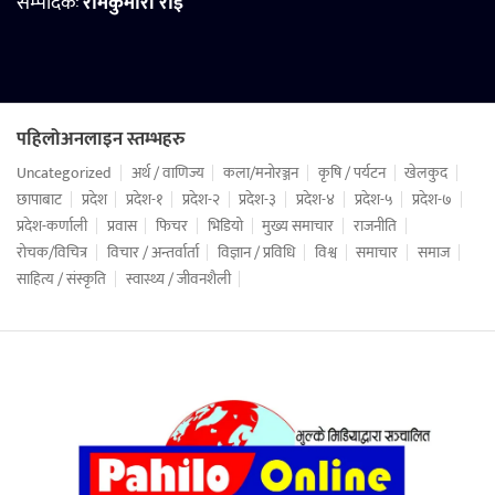
सम्पादकः
रामकुमारी राई
पहिलोअनलाइन स्तम्भहरु
Uncategorized
अर्थ / वाणिज्य
कला/मनोरञ्जन
कृषि / पर्यटन
खेलकुद
छापाबाट
प्रदेश
प्रदेश-१
प्रदेश-२
प्रदेश-३
प्रदेश-४
प्रदेश-५
प्रदेश-७
प्रदेश-कर्णाली
प्रवास
फिचर
भिडियो
मुख्य समाचार
राजनीति
रोचक/विचित्र
विचार / अन्तर्वार्ता
विज्ञान / प्रविधि
विश्व
समाचार
समाज
साहित्य / संस्कृति
स्वास्थ्य / जीवनशैली