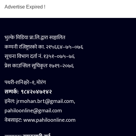
Advertise Expired !
भुल्के मिडिया प्रा.लि.द्वारा सञ्चालित
कम्पनी रजिष्ट्रारको का. २१५६६४–७५–०७६
सूचना विभाग दर्ता नं. १३५१–०७५–७६
प्रेस काउन्सिल सूचिकृतः १७१९–२०७६
पथरी-शनिश्चरे–१, मोरंग
सम्पर्क:
९८४२०४७१४२
इमेल: jrmohan.brt@gmail.com,
pahiloonline@gmail.com
वेबसाइट:
www.pahiloonline.com