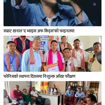
सम्राट खनाल ‘द भ्वाइस अफ किड्स’को फाइनलमा
फोनिजको स्थापना दिवसमा निःशुल्क आँखा परीक्षण