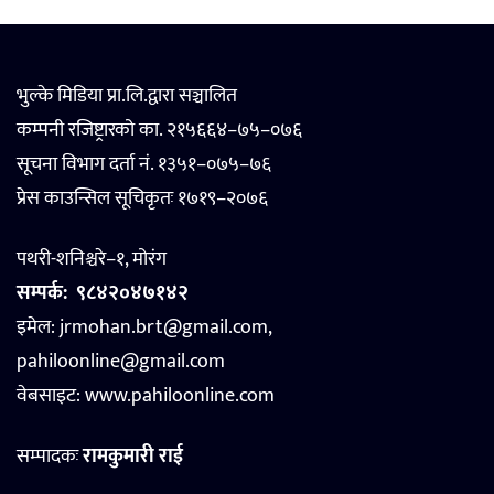
भुल्के मिडिया प्रा.लि.द्वारा सञ्चालित
कम्पनी रजिष्ट्रारको का. २१५६६४–७५–०७६
सूचना विभाग दर्ता नं. १३५१–०७५–७६
प्रेस काउन्सिल सूचिकृतः १७१९–२०७६
पथरी-शनिश्चरे–१, मोरंग
सम्पर्क:
९८४२०४७१४२
इमेल: jrmohan.brt@gmail.com,
pahiloonline@gmail.com
वेबसाइट:
www.pahiloonline.com
सम्पादकः
रामकुमारी राई