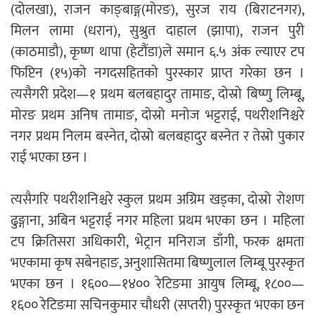
(दोलखा), राजन काङ्बाङ्ग(मोरङ), सुरज राय (बिराटनगर),
मिलन लामा (धरान), सुश्रुत दाहाल (झापा), राजन पुरी
(काठमाडौ), कृष्ण थापा (हेटौंडा)ले समान ६.५ अंक ल्याएर टप
फिप्टिन (१५)को नगदसहितको पुरस्कार प्राप्त गरेका छन ।
त्यसैगरी प्रदेश—१ प्रथम बलबहादुर तामाङ, दोस्रो बिष्णु लिम्बू,
मोरङ प्रथम अनिष तामाङ, दोस्रो मनोज भट्टराई, पथरीशनिश्चरे
नगर प्रथम निलम बस्नेत, दोस्रो बलबहादुर बस्नेत र तेस्रो पुकार
राई भएका छन ।
त्यसैगरि पथरीशनिश्चरे स्कुल प्रथम अग्रिम खड्का, दोस्रो रोशण
ढुङ्गाना, अबिन भट्टराई नगर महिला प्रथम भएका छन । महिला
टप क्रितिसरा अधिकारी, भेट्रान मनिराज डाँगी, फरक क्षमता
भएकामा कृष सबेनहाङ, अनुशासितमा बिष्णुलाल लिम्बू पुरस्कृत
भएका छन । १६००—१४०० रेटिङमा आयुष लिम्बू, १८००—
१६०० रेटिङमा सचिनकुमार चौधरी (सप्तरी) पुरस्कृत भएका छन