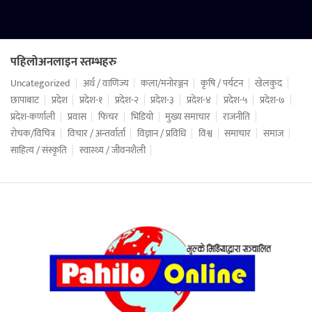
पहिलोअनलाइन स्तम्भहरु
Uncategorized
अर्थ / वाणिज्य
कला/मनोरञ्जन
कृषि / पर्यटन
खेलकुद
छापाबाट
प्रदेश
प्रदेश-१
प्रदेश-२
प्रदेश-३
प्रदेश-४
प्रदेश-५
प्रदेश-७
प्रदेश-कर्णाली
प्रवास
फिचर
भिडियो
मुख्य समाचार
राजनीति
रोचक/विचित्र
विचार / अन्तर्वार्ता
विज्ञान / प्रविधि
विश्व
समाचार
समाज
साहित्य / संस्कृति
स्वास्थ्य / जीवनशैली