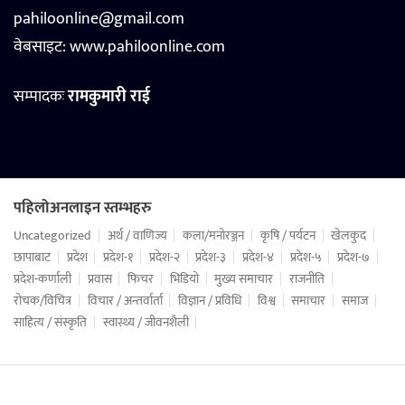
pahiloonline@gmail.com
वेबसाइट:
www.pahiloonline.com
सम्पादकः
रामकुमारी राई
पहिलोअनलाइन स्तम्भहरु
Uncategorized
अर्थ / वाणिज्य
कला/मनोरञ्जन
कृषि / पर्यटन
खेलकुद
छापाबाट
प्रदेश
प्रदेश-१
प्रदेश-२
प्रदेश-३
प्रदेश-४
प्रदेश-५
प्रदेश-७
प्रदेश-कर्णाली
प्रवास
फिचर
भिडियो
मुख्य समाचार
राजनीति
रोचक/विचित्र
विचार / अन्तर्वार्ता
विज्ञान / प्रविधि
विश्व
समाचार
समाज
साहित्य / संस्कृति
स्वास्थ्य / जीवनशैली