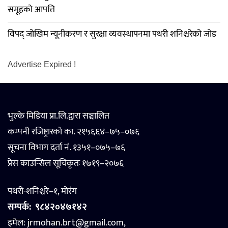
समूहको आपत्ति
विपद् जोखिम न्यूनीकरण र सुरक्षा व्यवस्थापनमा पथरी शनिश्चरेको जोड
Advertise Expired !
भुल्के मिडिया प्रा.लि.द्वारा सञ्चालित
कम्पनी रजिष्ट्रारको का. २१५६६४–७५–०७६
सूचना विभाग दर्ता नं. १३५१–०७५–७६
प्रेस काउन्सिल सूचिकृतः १७१९–२०७६
पथरी-शनिश्चरे–१, मोरंग
सम्पर्क:
९८४२०४७१४२
इमेल: jrmohan.brt@gmail.com,