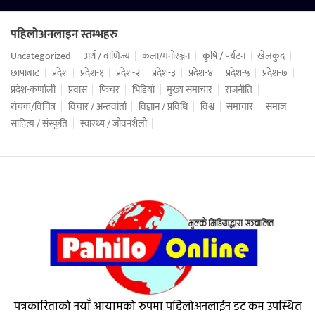
पहिलोअनलाइन स्तम्भहरु
Uncategorized
अर्थ / वाणिज्य
कला/मनोरञ्जन
कृषि / पर्यटन
खेलकुद
छापाबाट
प्रदेश
प्रदेश-१
प्रदेश-२
प्रदेश-३
प्रदेश-४
प्रदेश-५
प्रदेश-७
प्रदेश-कर्णाली
प्रवास
फिचर
भिडियो
मुख्य समाचार
राजनीति
रोचक/विचित्र
विचार / अन्तर्वार्ता
विज्ञान / प्रविधि
विश्व
समाचार
समाज
साहित्य / संस्कृति
स्वास्थ्य / जीवनशैली
पत्रकारिताको नयाँ आयामको रुपमा पहिलोअनलाईन डट कम उपस्थित