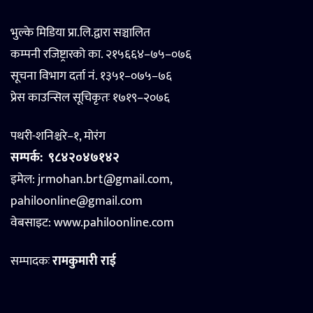
भुल्के मिडिया प्रा.लि.द्वारा सञ्चालित
कम्पनी रजिष्ट्रारको का. २१५६६४–७५–०७६
सूचना विभाग दर्ता नं. १३५१–०७५–७६
प्रेस काउन्सिल सूचिकृतः १७१९–२०७६
पथरी-शनिश्चरे–१, मोरंग
सम्पर्क:
९८४२०४७१४२
इमेल: jrmohan.brt@gmail.com,
pahiloonline@gmail.com
वेबसाइट:
www.pahiloonline.com
सम्पादकः
रामकुमारी राई