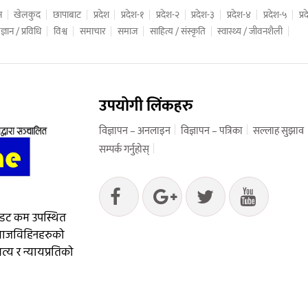
न
खेलकुद
छापाबाट
प्रदेश
प्रदेश-१
प्रदेश-२
प्रदेश-३
प्रदेश-४
प्रदेश-५
प्
ज्ञान / प्रविधि
विश्व
समाचार
समाज
साहित्य / संस्कृति
स्वास्थ्य / जीवनशैली
उपयोगी लिंकहरु
विज्ञापन – अनलाइन
विज्ञापन – पत्रिका
सल्लाह सुझाव
सम्पर्क गर्नुहोस्
 डट कम उपस्थित
आवाजविहिनहरुको
्य र न्यायप्रतिको