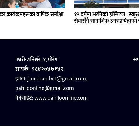
्यका कार्यक्रमहरूको वार्षिक समीक्षा
१२ वर्षमा अरनिको हस्पिटल : स्वास्थ
सेवासँगै सामाजिक उत्तरदायित्वको य
पथरी-शनिश्चरे–१, मोरंग
सम
सम्पर्क:
९८४२०४७१४२
इमेल: jrmohan.brt@gmail.com,
pahiloonline@gmail.com
वेबसाइट:
www.pahiloonline.com