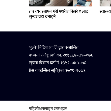
तार व्यवस्थापन गरी पथरीशनिश्चरे १ लाई
स्वास्थ
सुन्दर वडा बनाइने
भुल्के मिडिया प्रा.लि.द्वारा सञ्चालित
कम्पनी रजिष्ट्रारको का. २१५६६४–७५–०७६
सूचना विभाग दर्ता नं. १३५१–०७५–७६
प्रेस काउन्सिल सूचिकृतः १७१९–२०७६
पहिलोअनलाइन स्तम्भहरु