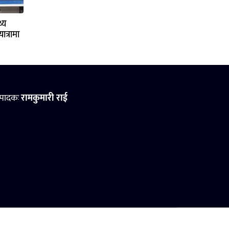
्य
ात्रामा
्पादकः
रामकुमारी राई