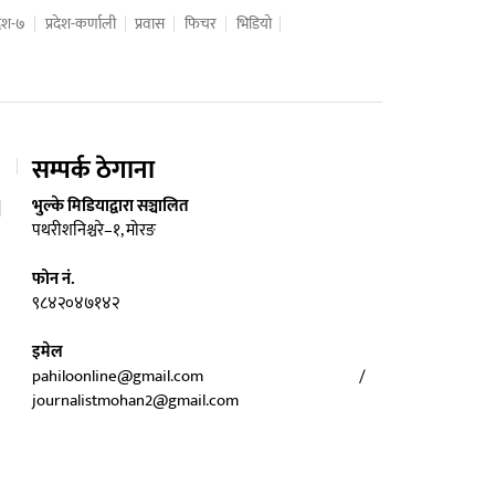
रदेश-७
प्रदेश-कर्णाली
प्रवास
फिचर
भिडियो
सम्पर्क ठेगाना
भुल्के मिडियाद्वारा सञ्चालित
पथरीशनिश्चरे–१, मोरङ
फोन नं.
९८४२०४७१४२
इमेल
pahiloonline@gmail.com /
journalistmohan2@gmail.com