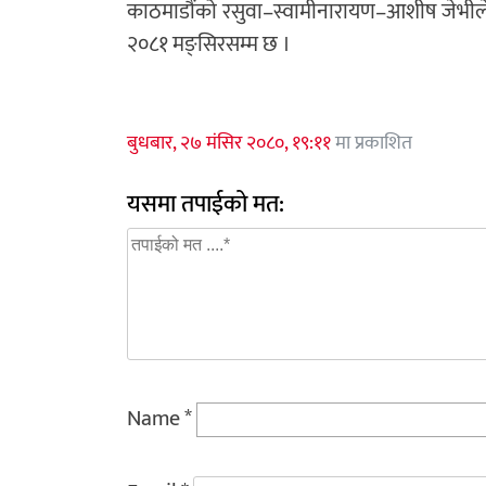
काठमाडौंको रसुवा–स्वामीनारायण–आशीष जेभी
२०८१ मङ्सिरसम्म छ ।
बुधबार, २७ मंसिर २०८०, १९:११
मा प्रकाशित
यसमा तपाईको मत:
Name
*