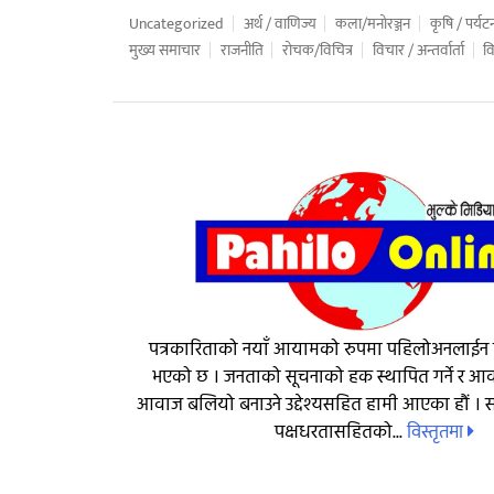
Uncategorized
अर्थ / वाणिज्य
कला/मनोरञ्जन
कृषि / पर्यट
मुख्य समाचार
राजनीति
रोचक/विचित्र
विचार / अन्तर्वार्ता
वि
पत्रकारिताको नयाँ आयामको रुपमा पहिलोअनलाईन
भएको छ । जनताको सूचनाको हक स्थापित गर्ने र 
आवाज बलियो बनाउने उद्देश्यसहित हामी आएका हौं । सत
विस्तृतमा
पक्षधरतासहितको...