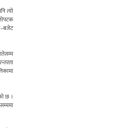
ि त्यो
हिलोपटक
मा–बजेट
तेसम्म
रन्तरता
लिकामा
को छ ।
रसम्ममा