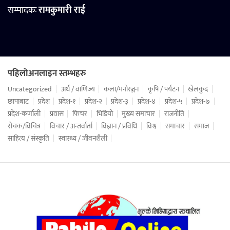
सम्पादकः
रामकुमारी राई
पहिलोअनलाइन स्तम्भहरु
Uncategorized
अर्थ / वाणिज्य
कला/मनोरञ्जन
कृषि / पर्यटन
खेलकुद
छापाबाट
प्रदेश
प्रदेश-१
प्रदेश-२
प्रदेश-३
प्रदेश-४
प्रदेश-५
प्रदेश-७
प्रदेश-कर्णाली
प्रवास
फिचर
भिडियो
मुख्य समाचार
राजनीति
रोचक/विचित्र
विचार / अन्तर्वार्ता
विज्ञान / प्रविधि
विश्व
समाचार
समाज
साहित्य / संस्कृति
स्वास्थ्य / जीवनशैली