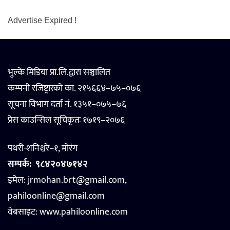
Advertise Expired !
भुल्के मिडिया प्रा.लि.द्वारा सञ्चालित
कम्पनी रजिष्ट्रारको का. २१५६६४–७५–०७६
सूचना विभाग दर्ता नं. १३५१–०७५–७६
प्रेस काउन्सिल सूचिकृतः १७१९–२०७६
पथरी-शनिश्चरे–१, मोरंग
सम्पर्क:
९८४२०४७१४२
इमेल: jrmohan.brt@gmail.com,
pahiloonline@gmail.com
वेबसाइट:
www.pahiloonline.com