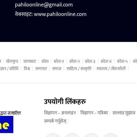
pahiloonline@gmail.com
वेबसाइट:
www.pahiloonline.com
न
खेलकुद
छापाबाट
प्रदेश
प्रदेश-१
प्रदेश-२
प्रदेश-३
प्रदेश-४
प्रदेश-५
प्
ज्ञान / प्रविधि
विश्व
समाचार
समाज
साहित्य / संस्कृति
स्वास्थ्य / जीवनशैली
उपयोगी लिंकहरु
विज्ञापन – अनलाइन
विज्ञापन – पत्रिका
सल्लाह सुझाव
सम्पर्क गर्नुहोस्