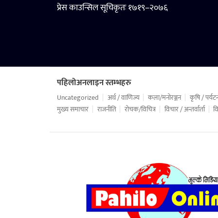
प्रेस काउन्सिल सूचिकृतः १७१९–२०७६
पहिलोअनलाइन स्तम्भहरु
Uncategorized
अर्थ / वाणिज्य
कला/मनोरञ्जन
कृषि / पर्यट
मुख्य समाचार
राजनीति
रोचक/विचित्र
विचार / अन्तर्वार्ता
वि