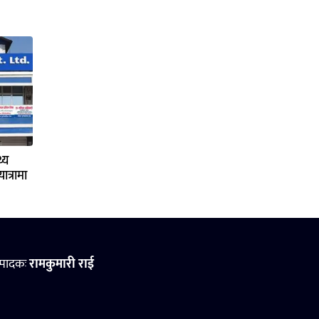
्य
ात्रामा
्पादकः
रामकुमारी राई