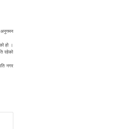
े अनुगमन
एको हो ।
ि रहेको
ुपति नगर