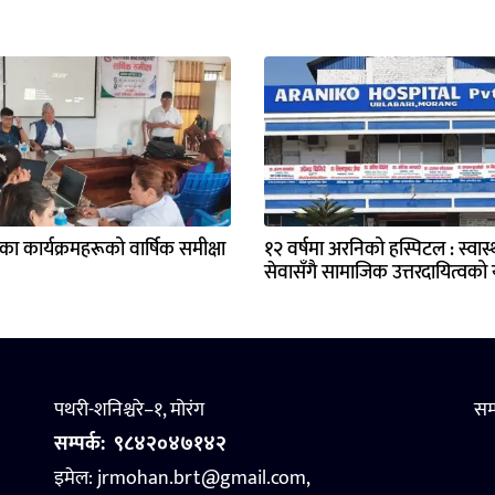
्यका कार्यक्रमहरूको वार्षिक समीक्षा
१२ वर्षमा अरनिको हस्पिटल : स्वास्थ
सेवासँगै सामाजिक उत्तरदायित्वको य
पथरी-शनिश्चरे–१, मोरंग
सम
सम्पर्क:
९८४२०४७१४२
इमेल: jrmohan.brt@gmail.com,