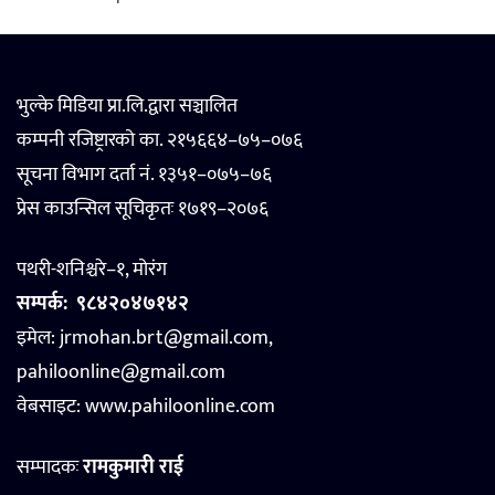
भुल्के मिडिया प्रा.लि.द्वारा सञ्चालित
कम्पनी रजिष्ट्रारको का. २१५६६४–७५–०७६
सूचना विभाग दर्ता नं. १३५१–०७५–७६
प्रेस काउन्सिल सूचिकृतः १७१९–२०७६
पथरी-शनिश्चरे–१, मोरंग
सम्पर्क:
९८४२०४७१४२
इमेल: jrmohan.brt@gmail.com,
pahiloonline@gmail.com
वेबसाइट:
www.pahiloonline.com
सम्पादकः
रामकुमारी राई