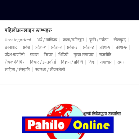
पहिलोअनलाइन स्तम्भहरु
Uncategorized
अर्थ / वाणिज्य
कला/मनोरञ्जन
कृषि / पर्यटन
खेलकुद
छापाबाट
प्रदेश
प्रदेश-१
प्रदेश-२
प्रदेश-३
प्रदेश-४
प्रदेश-५
प्रदेश-७
प्रदेश-कर्णाली
प्रवास
फिचर
भिडियो
मुख्य समाचार
राजनीति
रोचक/विचित्र
विचार / अन्तर्वार्ता
विज्ञान / प्रविधि
विश्व
समाचार
समाज
साहित्य / संस्कृति
स्वास्थ्य / जीवनशैली