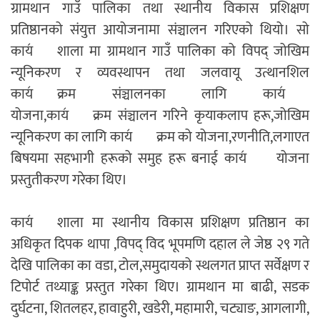
ग्रामथान गाउँ पालिका तथा स्थानीय विकास प्रशिक्षण
प्रतिष्ठानको संयुत्त आयोजनामा संञ्चालन गरिएको थियो। सो
काय॔शाला मा ग्रामथान गाउँ पालिका को विपद् जोखिम
न्यूनिकरण र व्यवस्थापन तथा जलवायू उत्थानशिल
काय॔क्रम संञ्चालनका लागि काय॔
योजना,काय॔क्रम संञ्चालन गरिने कृयाकलाप हरू,जोखिम
न्यूनिकरण का लागि काय॔क्रम को योजना,रणनीति,लगाएत
बिषयमा सहभागी हरूको समुह हरू बनाई काय॔ योजना
प्रस्तुतीकरण गरेका थिए।
काय॔शाला मा स्थानीय विकास प्रशिक्षण प्रतिष्ठान का
अधिकृत दिपक थापा ,विपद् विद भूपमणि दहाल ले जेष्ठ २९ गते
देखि पालिका का वडा, टोल,समुदायको स्थलगत प्राप्त सर्वेक्षण र
टिपोर्ट तथ्याङ्क प्रस्तुत गरेका थिए। ग्रामथान मा बाढी, सडक
दुर्घटना, शितलहर, हावाहुरी, खडेरी, महामारी, चट्याङ, आगलागी,