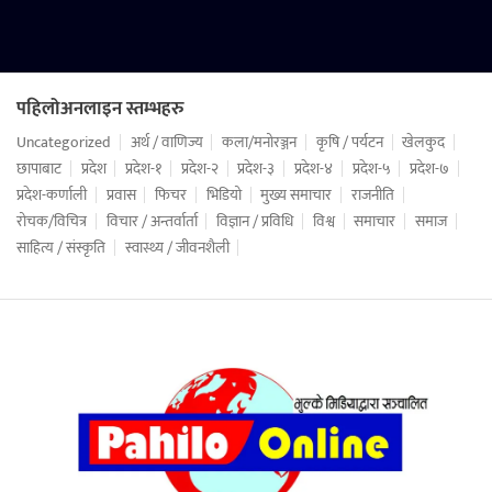
पहिलोअनलाइन स्तम्भहरु
Uncategorized
अर्थ / वाणिज्य
कला/मनोरञ्जन
कृषि / पर्यटन
खेलकुद
छापाबाट
प्रदेश
प्रदेश-१
प्रदेश-२
प्रदेश-३
प्रदेश-४
प्रदेश-५
प्रदेश-७
प्रदेश-कर्णाली
प्रवास
फिचर
भिडियो
मुख्य समाचार
राजनीति
रोचक/विचित्र
विचार / अन्तर्वार्ता
विज्ञान / प्रविधि
विश्व
समाचार
समाज
साहित्य / संस्कृति
स्वास्थ्य / जीवनशैली