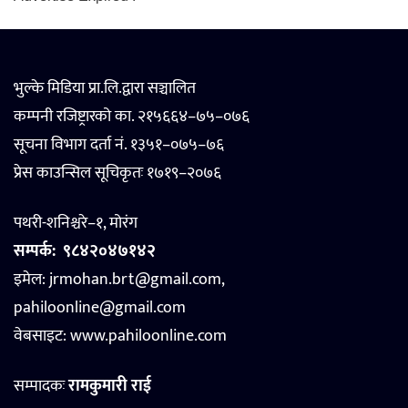
भुल्के मिडिया प्रा.लि.द्वारा सञ्चालित
कम्पनी रजिष्ट्रारको का. २१५६६४–७५–०७६
सूचना विभाग दर्ता नं. १३५१–०७५–७६
प्रेस काउन्सिल सूचिकृतः १७१९–२०७६
पथरी-शनिश्चरे–१, मोरंग
सम्पर्क:
९८४२०४७१४२
इमेल: jrmohan.brt@gmail.com,
pahiloonline@gmail.com
वेबसाइट:
www.pahiloonline.com
सम्पादकः
रामकुमारी राई