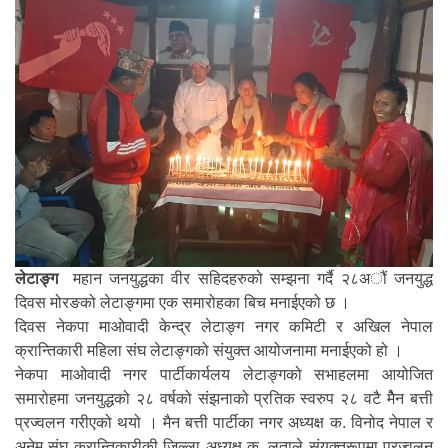
लेटाङ्ग
महान जनयुद्धका वीर सहिदहरुको सम्झना गर्दै २८अौं जनयुद्ध
दिवस मोरङको लेटाङ्गमा एक समारोहका बिच मनाईएको छ ।
दिवस नेकपा माओवादी केन्द्र लेटाङ्ग नगर कमिटी र अखिल नेपाल
क्रान्तिकारी महिला संघ लेटाङ्गको संयुक्त आयोजनामा मनाईएको हो ।
नेकपा माओवादी नगर पार्टीकार्यलय लेटाङ्गको सभाहलमा आयोजित
समारोहमा जनयुद्धको २८ वर्षको संझनाको प्रतिक स्वरुप २८ वटै मेैन बत्ती
प्रज्वलन गरीएको थयो । मैन बत्ती पार्टीका नगर अध्यक्ष क. विनोद नेपाल र
अनेम संघ क्रान्तिकारीकी जिल्ला अध्यक्ष क. लताले संयुक्तरूपमा प्रज्वलन