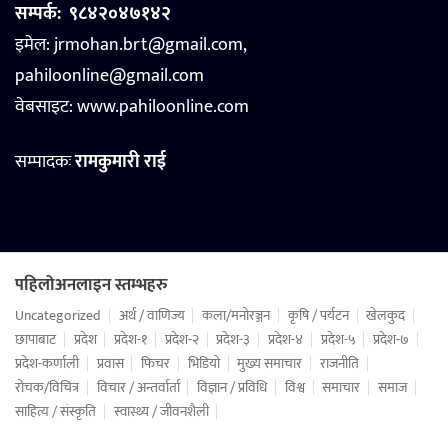
सम्पर्क:
९८४२०४७१४२
इमेल: jrmohan.brt@gmail.com,
pahiloonline@gmail.com
वेबसाइट:
www.pahiloonline.com
सम्पादकः
रामकुमारी राई
पहिलोअनलाइन स्तम्भहरु
Uncategorized
अर्थ / वाणिज्य
कला/मनोरञ्जन
कृषि / पर्यटन
खेलकुद
छापाबाट
प्रदेश
प्रदेश-१
प्रदेश-२
प्रदेश-३
प्रदेश-४
प्रदेश-५
प्रदेश-७
प्रदेश-कर्णाली
प्रवास
फिचर
भिडियो
मुख्य समाचार
राजनीति
रोचक/विचित्र
विचार / अन्तर्वार्ता
विज्ञान / प्रविधि
विश्व
समाचार
समाज
साहित्य / संस्कृति
स्वास्थ्य / जीवनशैली