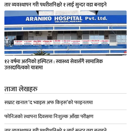
तार व्यवस्थापन गरी पथरीशनिश्चरे १ लाई सुन्दर वडा बनाइने
१२ वर्षमा अरनिको हस्पिटल : स्वास्थ्य सेवासँगै सामाजिक
उत्तरदायित्वको यात्रामा
ताजा लेखहरु
सम्राट खनाल ‘द भ्वाइस अफ किड्स’को फाइनलमा
फोनिजको स्थापना दिवसमा निःशुल्क आँखा परीक्षण
तार व्यवस्थापन गरी पथरीशनिश्चरे १ लाई सुन्दर वडा बनाइने