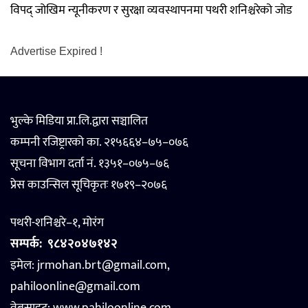
विपद् जोखिम न्यूनीकरण र सुरक्षा व्यवस्थापनमा पथरी शनिश्चरेको जोड
Advertise Expired !
भुल्के मिडिया प्रा.लि.द्वारा सञ्चालित
कम्पनी रजिष्ट्रारको का. २१५६६४–७५–०७६
सूचना विभाग दर्ता नं. १३५१–०७५–७६
प्रेस काउन्सिल सूचिकृतः १७१९–२०७६
पथरी-शनिश्चरे–१, मोरंग
सम्पर्क:
९८४२०४७१४२
इमेल: jrmohan.brt@gmail.com,
pahiloonline@gmail.com