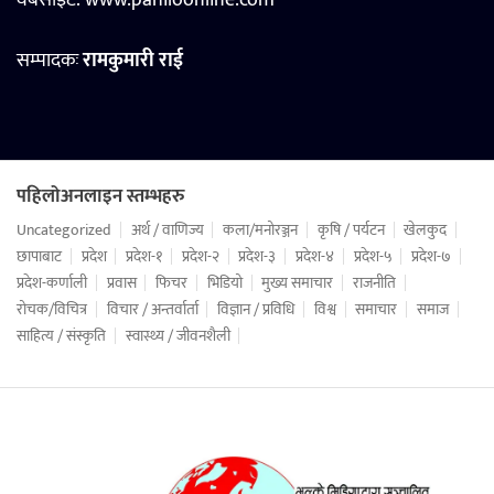
वेबसाइट:
www.pahiloonline.com
सम्पादकः
रामकुमारी राई
पहिलोअनलाइन स्तम्भहरु
Uncategorized
अर्थ / वाणिज्य
कला/मनोरञ्जन
कृषि / पर्यटन
खेलकुद
छापाबाट
प्रदेश
प्रदेश-१
प्रदेश-२
प्रदेश-३
प्रदेश-४
प्रदेश-५
प्रदेश-७
प्रदेश-कर्णाली
प्रवास
फिचर
भिडियो
मुख्य समाचार
राजनीति
रोचक/विचित्र
विचार / अन्तर्वार्ता
विज्ञान / प्रविधि
विश्व
समाचार
समाज
साहित्य / संस्कृति
स्वास्थ्य / जीवनशैली