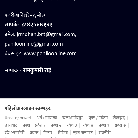
पथरी-शनिश्चरे–१, मोरंग
सम्पर्क:
९८४२०४७१४२
इमेल: jrmohan.brt@gmail.com,
pahiloonline@gmail.com
वेबसाइट:
www.pahiloonline.com
सम्पादकः
रामकुमारी राई
पहिलोअनलाइन स्तम्भहरु
Uncategorized
अर्थ / वाणिज्य
कला/मनोरञ्जन
कृषि / पर्यटन
खेलकुद
छापाबाट
प्रदेश
प्रदेश-१
प्रदेश-२
प्रदेश-३
प्रदेश-४
प्रदेश-५
प्रदेश-७
प्रदेश-कर्णाली
प्रवास
फिचर
भिडियो
मुख्य समाचार
राजनीति