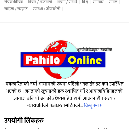
रोचक/विचित्र
विचार / अन्तर्वार्ता
विज्ञान / प्रविधि
विश्व
समाचार
समाज
साहित्य / संस्कृति
स्वास्थ्य / जीवनशैली
पत्रकारिताको नयाँ आयामको रुपमा पहिलोअनलाईन डट कम उपस्थित
भएको छ । जनताको सूचनाको हक स्थापित गर्ने र आवाजविहिनहरुको
आवाज बलियो बनाउने उद्देश्यसहित हामी आएका हौं । सत्य र
विस्तृतमा
न्यायप्रतिको पक्षधरतासहितको...
उपयोगी लिंकहरु