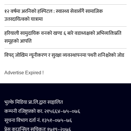
१२ वर्षमा अरनिको हस्पिटल : स्वास्थ्य सेवासँगै सामाजिक
उत्तरदायित्वको यात्रामा
हरियाली सामुदायिक वनको खण्ड ६ बारे वडाध्यक्षको अभिव्यक्तिप्रति
समूहको आपत्ति
विपद् जोखिम न्यूनीकरण र सुरक्षा व्यवस्थापनमा पथरी शनिश्चरेको जोड
Advertise Expired !
भुल्के मिडिया प्रा.लि.द्वारा सञ्चालित
कम्पनी रजिष्ट्रारको का. २१५६६४–७५–०७६
सूचना विभाग दर्ता नं. १३५१–०७५–७६
प्रेस काउन्सिल सूचिकृतः १७१९–२०७६