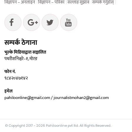
विज्ञापन – अनलाइन
विज्ञापन – पत्रिका
सल्लाह सुझाव
सम्पर्क गर्नुहोस्
सम्पर्क ठेगाना
भुल्के मिडियाद्वारा सञ्चालित
पथरीशनिश्चरे–१, मोरङ
फोन नं.
९८४२०४७१४२
इमेल
pahiloonline@gmail.com / journalistmohan2@gmail.com
© Copyright 2017 - 2026 Pahiloonline pvt ltd. All Rights Reserved.