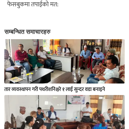
फेसबुकमा तपाईको मत:
सम्बन्धित समाचारहरु
तार व्यवस्थापन गरी पथरीशनिश्चरे १ लाई सुन्दर वडा बनाइने