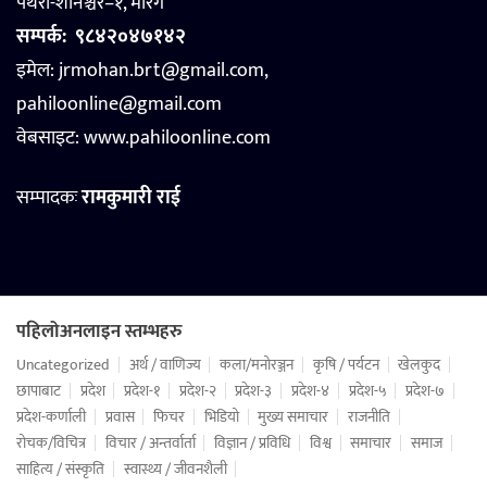
पथरी-शनिश्चरे–१, मोरंग
सम्पर्क:
९८४२०४७१४२
इमेल: jrmohan.brt@gmail.com,
pahiloonline@gmail.com
वेबसाइट:
www.pahiloonline.com
सम्पादकः
रामकुमारी राई
पहिलोअनलाइन स्तम्भहरु
Uncategorized
अर्थ / वाणिज्य
कला/मनोरञ्जन
कृषि / पर्यटन
खेलकुद
छापाबाट
प्रदेश
प्रदेश-१
प्रदेश-२
प्रदेश-३
प्रदेश-४
प्रदेश-५
प्रदेश-७
प्रदेश-कर्णाली
प्रवास
फिचर
भिडियो
मुख्य समाचार
राजनीति
रोचक/विचित्र
विचार / अन्तर्वार्ता
विज्ञान / प्रविधि
विश्व
समाचार
समाज
साहित्य / संस्कृति
स्वास्थ्य / जीवनशैली