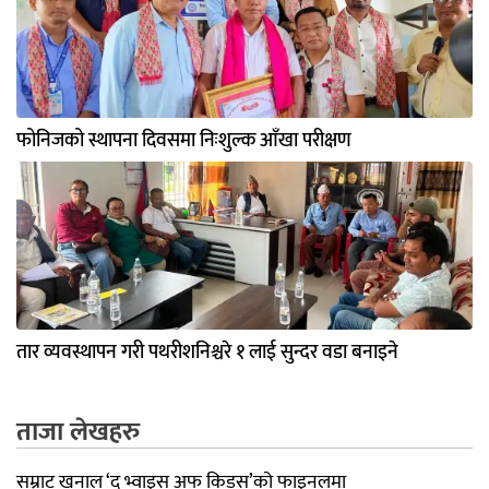
फोनिजको स्थापना दिवसमा निःशुल्क आँखा परीक्षण
तार व्यवस्थापन गरी पथरीशनिश्चरे १ लाई सुन्दर वडा बनाइने
ताजा लेखहरु
सम्राट खनाल ‘द भ्वाइस अफ किड्स’को फाइनलमा