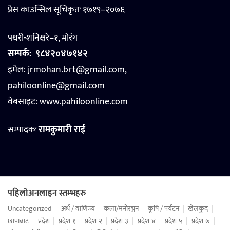
प्रेस काउन्सिल सूचिकृतः १७१९–२०७६
पथरी-शनिश्चरे–१, मोरंग
सम्पर्क:
९८४२०४७१४२
इमेल: jrmohan.brt@gmail.com,
pahiloonline@gmail.com
वेबसाइट:
www.pahiloonline.com
सम्पादकः
रामकुमारी राई
पहिलोअनलाइन स्तम्भहरु
Uncategorized
अर्थ / वाणिज्य
कला/मनोरञ्जन
कृषि / पर्यटन
खेलकुद
छापाबाट
प्रदेश
प्रदेश-१
प्रदेश-२
प्रदेश-३
प्रदेश-४
प्रदेश-५
प्रदेश-७