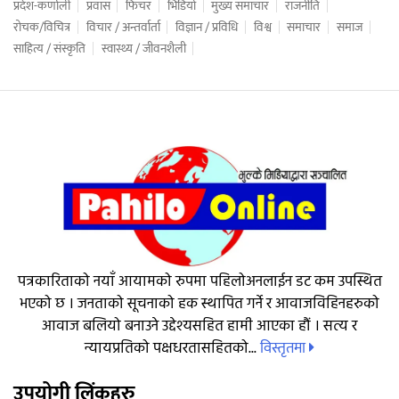
प्रदेश-कर्णाली
प्रवास
फिचर
भिडियो
मुख्य समाचार
राजनीति
रोचक/विचित्र
विचार / अन्तर्वार्ता
विज्ञान / प्रविधि
विश्व
समाचार
समाज
साहित्य / संस्कृति
स्वास्थ्य / जीवनशैली
पत्रकारिताको नयाँ आयामको रुपमा पहिलोअनलाईन डट कम उपस्थित
भएको छ । जनताको सूचनाको हक स्थापित गर्ने र आवाजविहिनहरुको
आवाज बलियो बनाउने उद्देश्यसहित हामी आएका हौं । सत्य र
विस्तृतमा
न्यायप्रतिको पक्षधरतासहितको...
उपयोगी लिंकहरु