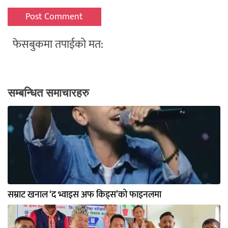
फेसबुकमा तपाईको मत:
सम्बन्धित समाचारहरु
सम्राट खनाल ‘द भ्वाइस अफ किड्स’को फाइनलमा