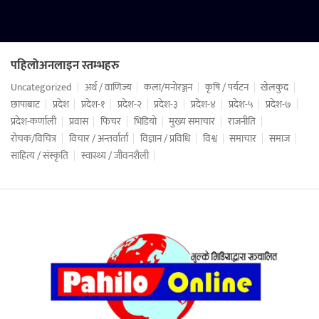
पहिलोअनलाइन स्तम्भहरु
Uncategorized
अर्थ / वाणिज्य
कला/मनोरञ्जन
कृषि / पर्यटन
खेलकुद
छापाबाट
प्रदेश
प्रदेश-१
प्रदेश-२
प्रदेश-३
प्रदेश-४
प्रदेश-५
प्रदेश-७
प्रदेश-कर्णाली
प्रवास
फिचर
भिडियो
मुख्य समाचार
राजनीति
रोचक/विचित्र
विचार / अन्तर्वार्ता
विज्ञान / प्रविधि
विश्व
समाचार
समाज
साहित्य / संस्कृति
स्वास्थ्य / जीवनशैली