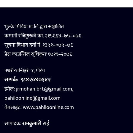
भुल्के मिडिया प्रा.लि.द्वारा सञ्चालित
कम्पनी रजिष्ट्रारको का. २१५६६४–७५–०७६
सूचना विभाग दर्ता नं. १३५१–०७५–७६
प्रेस काउन्सिल सूचिकृतः १७१९–२०७६
पथरी-शनिश्चरे–१, मोरंग
सम्पर्क:
९८४२०४७१४२
इमेल: jrmohan.brt@gmail.com,
pahiloonline@gmail.com
वेबसाइट:
www.pahiloonline.com
सम्पादकः
रामकुमारी राई