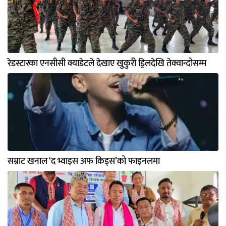
रेडस्टारका एनसीसी क्याडेटले देखाए खुकुरी ड्रिलदेखि तेक्वान्दोसम्म
सम्राट खनाल ‘द भ्वाइस अफ किड्स’को फाइनलमा