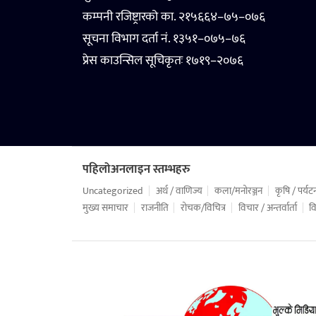
कम्पनी रजिष्ट्रारको का. २१५६६४–७५–०७६
सूचना विभाग दर्ता नं. १३५१–०७५–७६
प्रेस काउन्सिल सूचिकृतः १७१९–२०७६
पहिलोअनलाइन स्तम्भहरु
Uncategorized
अर्थ / वाणिज्य
कला/मनोरञ्जन
कृषि / पर्यट
मुख्य समाचार
राजनीति
रोचक/विचित्र
विचार / अन्तर्वार्ता
वि