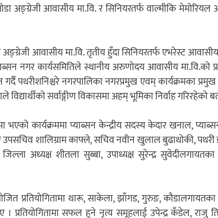
गोडा अङ्ग्रेजी आवासीय मा.वि. र सिनियरतर्फ वाल्मीकि मेमोरियल अङ
टार अङ्ग्रेजी आवासीय मा.वि. तृतीय हुँदा सिनियरतर्फ एभरेस्ट आवासीय
 प्याब्सन नगर कार्यसमितिले स्थानीय अरुणोदय आवासीय मा.वि.को प्र
र्दै पथरीशनिश्चरे नगरपालिका नगरप्रमुख एवम् कार्यक्रमका प्रमु
थाले विद्यार्थीको सर्वाङ्गीण विकासमा अहम् भूमिका निर्वाह गरिरहेको ब
तामा भएको कार्यक्रममा प्याब्सन केन्द्रीय सदस्य केदार खनाल, प्याब्सन
उपसचिव शालिग्राम काफ्ले, सचिव नवीन खुलाल बुढाथोकी, पथरी
 जिल्ला अध्यक्ष शीतला सुब्बा, उपाध्यक्ष सुरेन्द्र सुवेदीलगायतका 
 आयोजित प्रतियोगितामा थारू, साकेला, झाँगड, गुरुङ, कौडालगायतका 
। प्रतियोगितामा सफल हुने नृत्य समूहलाई उपेन्द्र कँडेल, राजु ति