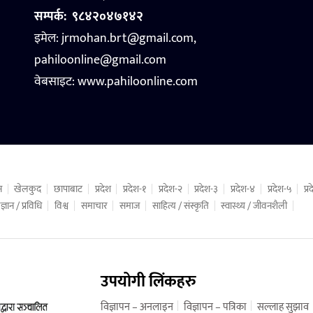
सम्पर्क:
९८४२०४७१४२
इमेल: jrmohan.brt@gmail.com,
pahiloonline@gmail.com
वेबसाइट:
www.pahiloonline.com
न
खेलकुद
छापाबाट
प्रदेश
प्रदेश-१
प्रदेश-२
प्रदेश-३
प्रदेश-४
प्रदेश-५
प्
ज्ञान / प्रविधि
विश्व
समाचार
समाज
साहित्य / संस्कृति
स्वास्थ्य / जीवनशैली
उपयोगी लिंकहरु
विज्ञापन – अनलाइन
विज्ञापन – पत्रिका
सल्लाह सुझाव