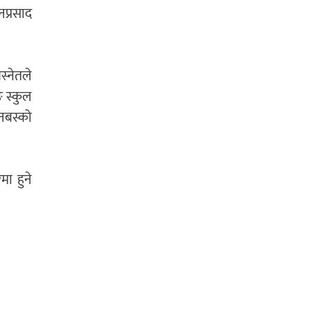
नप्रसाद
स्नेतले
ङ स्कुल
 डनबस्को
मा हुने