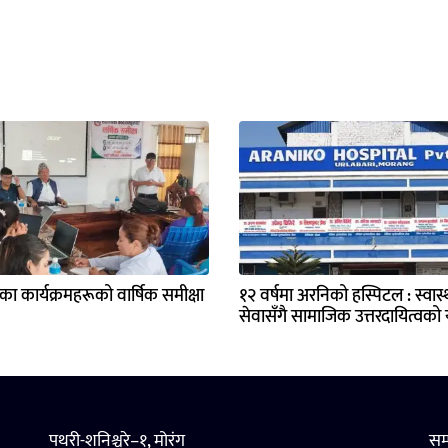
्यका कार्यक्रमहरूको वार्षिक समीक्षा
१२ वर्षमा अरनिको हस्पिटल : स्वास्थ
सेवासँगै सामाजिक उत्तरदायित्वको य
पथरी-शनिश्चरे–१, मोरंग
सम