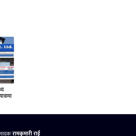
्य
ात्रामा
्पादकः
रामकुमारी राई