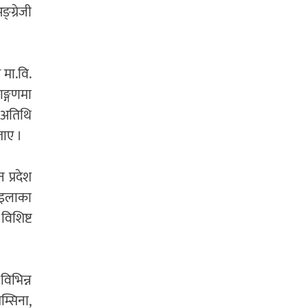
्ग्रेजी
 मा.वि.
ाङ्गणमा
ख अतिथि
ताए ।
 प्रदेश
 इलाका
विशिष्ट
विभिन्न
म्सिना,