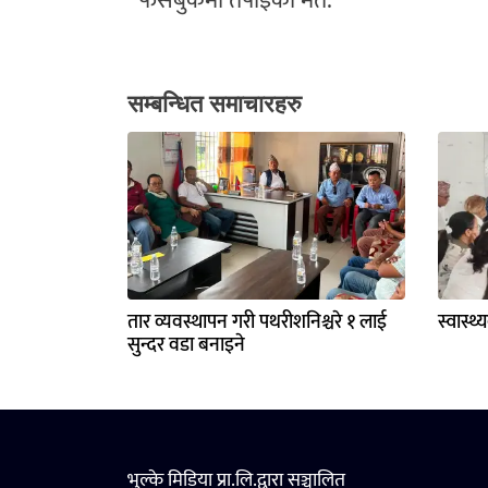
फेसबुकमा तपाईको मत:
सम्बन्धित समाचारहरु
तार व्यवस्थापन गरी पथरीशनिश्चरे १ लाई
स्वास्थ
सुन्दर वडा बनाइने
भुल्के मिडिया प्रा.लि.द्वारा सञ्चालित