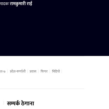
्पादकः
रामकुमारी राई
रदेश-७
प्रदेश-कर्णाली
प्रवास
फिचर
भिडियो
सम्पर्क ठेगाना