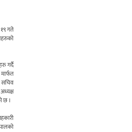
 १९ गते
थाहरुको
ु गर्दै
मार्फत
्ब सचिव
ध्यक्ष
को छ ।
 सहकारी
नेपालको