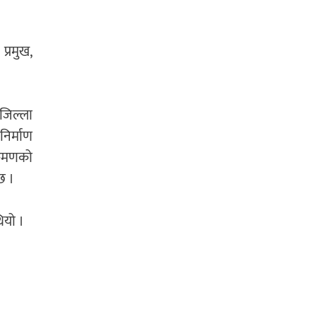
प्रमुख,
जिल्ला
िर्माण
क्रमणको
छ ।
ियो ।