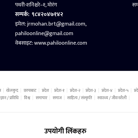
पथरी-शनिश्चरे–१, मोरंग
सम
सम्पर्क:
९८४२०४७१४२
इमेल: jrmohan.brt@gmail.com,
pahiloonline@gmail.com
वेबसाइट:
www.pahiloonline.com
न
खेलकुद
छापाबाट
प्रदेश
प्रदेश-१
प्रदेश-२
प्रदेश-३
प्रदेश-४
प्रदेश-५
प्
ज्ञान / प्रविधि
विश्व
समाचार
समाज
साहित्य / संस्कृति
स्वास्थ्य / जीवनशैली
उपयोगी लिंकहरु