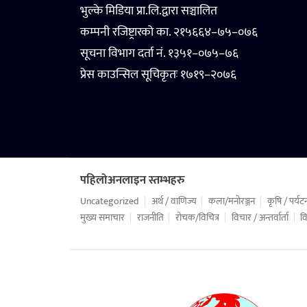
भुल्के मिडिया प्रा.लि.द्वारा सञ्चालित
कम्पनी रजिष्ट्रारको का. २१५६६४–७५–०७६
सूचना विभाग दर्ता नं. १३५१–०७५–७६
प्रेस काउन्सिल सूचिकृतः १७१९–२०७६
पहिलोअनलाइन स्तम्भहरु
Uncategorized
अर्थ / वाणिज्य
कला/मनोरञ्जन
कृषि / पर्यट
मुख्य समाचार
राजनीति
रोचक/विचित्र
विचार / अन्तर्वार्ता
वि